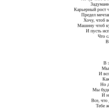
Задуманн
Карьерный рост 
Предел мечта
Хочу, чтоб в
Машину чтоб ку
И пусть исп
Что с
В
В 
Мы 
И всп
Как
Но д
Мы буде
И н
Все, что
Тебе ж