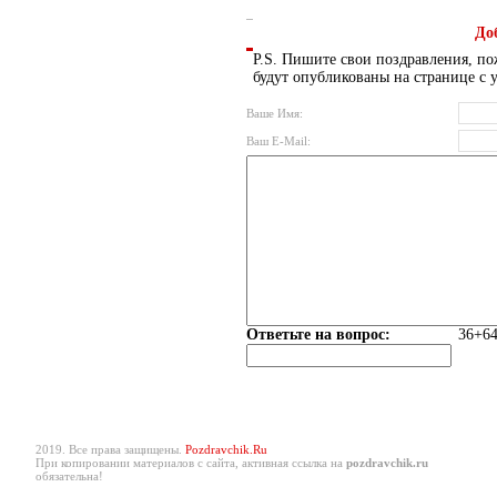
До
P.S. Пишите свои поздравления, по
будут опубликованы на странице с 
Ваше Имя:
Ваш E-Mail:
Ответьте на вопрос:
36+64
2019. Все права защищены.
Pozdravchik.Ru
При копировании материалов с сайта, активная ссылка на
pozdravchik.ru
обязательна!