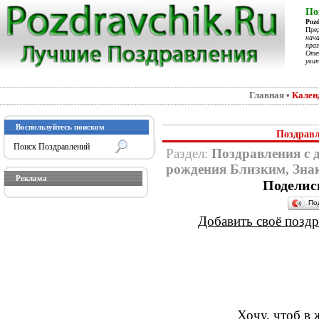
По
Poz
Пре
нач
праз
Отеч
учит
Главная
•
Кален
Воспользуйтесь поиском
Поздравл
Раздел:
Поздравления с 
рождения Близким, Зн
Реклама
Поделис
По
Добавить своё поздра
Хочу, чтоб в 