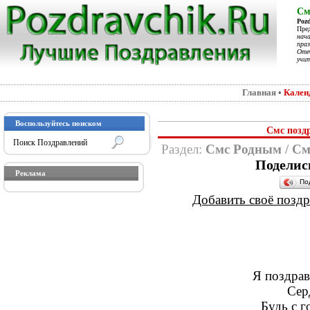
См
Poz
Пре
нач
праз
Отеч
учит
Главная
•
Кален
Воспользуйтесь поиском
Смс позд
Раздел:
Смс Родным
/
См
Поделис
Реклама
По
Добавить своё поздра
Я поздрав
Сер
Будь с г