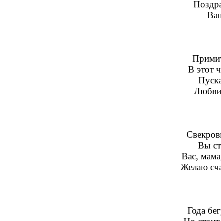
Поздр
Ваш
Примит
В этот 
Пуска
Любви,
Свекров
Вы ст
Вас, мама
Желаю сча
Года бег