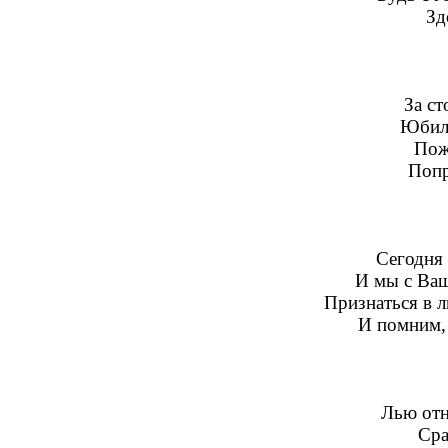
Зд
За ст
Юбиле
Пож
Попр
Сегодня 
И мы с Ва
Признаться в л
И помним,
Лью отн
Сра