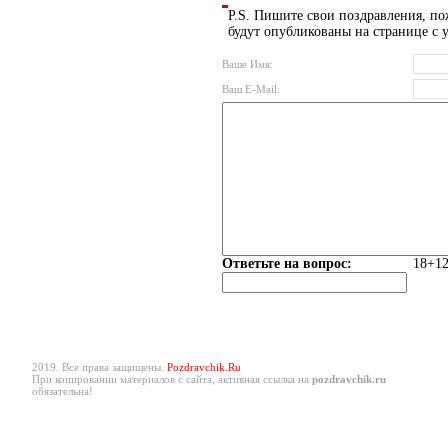
P.S. Пишите свои поздравления, по
будут опубликованы на странице с 
Ваше Имя:
Ваш E-Mail:
Ответьте на вопрос:
18+12
2019. Все права защищены.
Pozdravchik.Ru
При копировании материалов с сайта, активная ссылка на
pozdravchik.ru
обязательна!