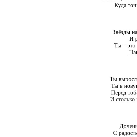
Куда точ
Звёзды на
И 
Ты – это 
На
Ты выросла
Ты в нову
Перед тоб
И столько 
Дочень
С радост