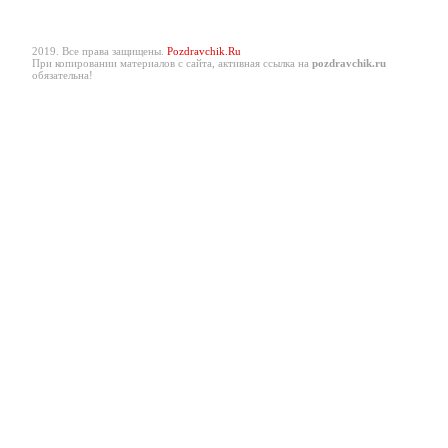
2019. Все права защищены.
Pozdravchik.Ru
При копировании материалов с сайта, активная ссылка на
pozdravchik.ru
обязательна!