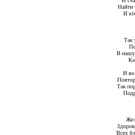
И сча
Найти 
И кт
Так 
По
В нашу
Ка
И во
Повторя
Так по
Подр
Жел
Здоров
Всех бл