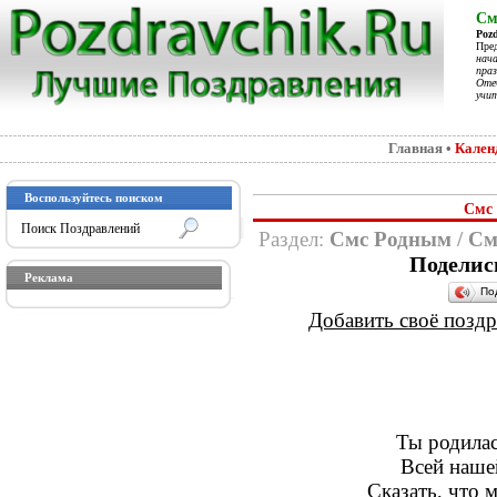
См
Poz
Пре
нач
праз
Отеч
учит
Главная
•
Кален
Воспользуйтесь поиском
Смс 
Раздел:
Смс Родным
/
См
Поделис
Реклама
По
Добавить своё поздра
Ты родилас
Всей наше
Сказать, что 