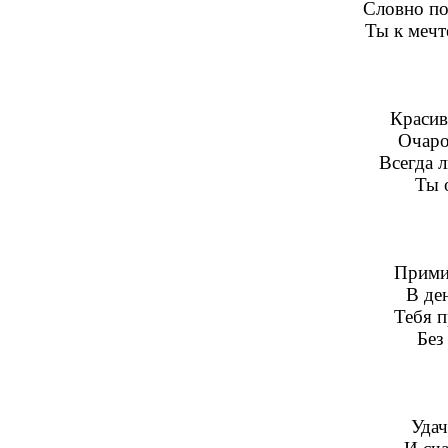
Словно по
Ты к мечт
Красив
Очаро
Всегда 
Ты 
Прими
В де
Тебя п
Без
Удач