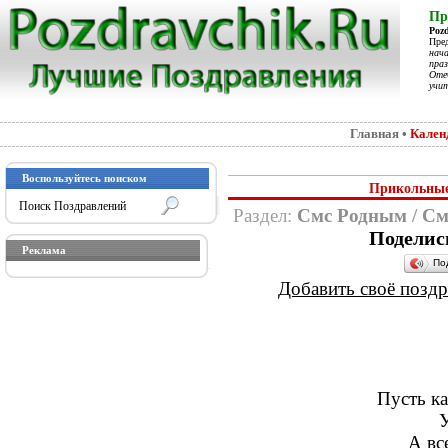
Пр
Poz
Пре
нач
праз
Отеч
учит
Главная
•
Кален
Воспользуйтесь поиском
Прикольные
Раздел:
Смс Родным
/
См
Поделис
Реклама
По
Добавить своё поздра
Пусть к
У
А все