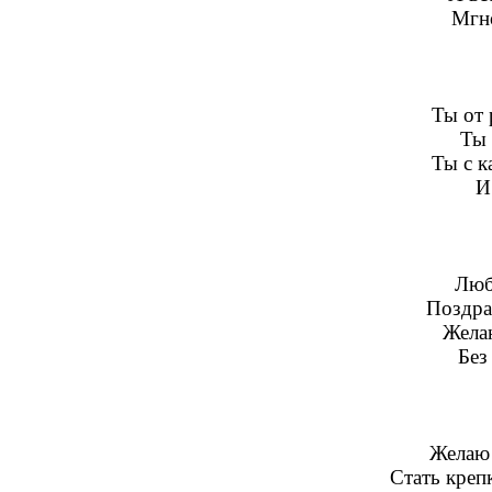
Мгно
Ты от 
Ты 
Ты с 
И
Люб
Поздра
Жела
Без
Желаю 
Стать креп