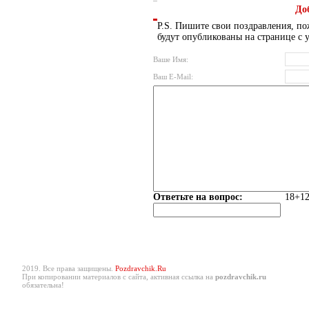
До
P.S. Пишите свои поздравления, по
будут опубликованы на странице с 
Ваше Имя:
Ваш E-Mail:
Ответьте на вопрос:
18+12
2019. Все права защищены.
Pozdravchik.Ru
При копировании материалов с сайта, активная ссылка на
pozdravchik.ru
обязательна!