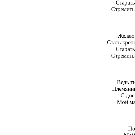
Старать
Стремить
Желаю 
Стать креп
Старать
Стремить
Ведь т
Племянни
С дне
Мой ма
По