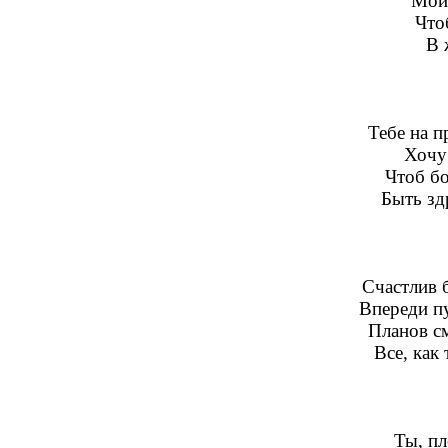
Мой
Что
В 
Тебе на п
Хочу 
Чтоб бо
Быть зд
Счастлив 
Впереди п
Планов с
Все, как
Ты, п