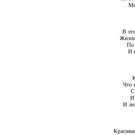
Мо
В эт
Жизнь,
По 
И 
Что 
С
И
И лю
Красивая