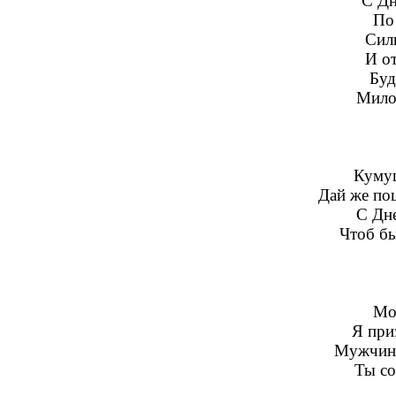
С Дн
По 
Сил
И о
Буд
Мило
Кумуш
Дай же по
С Дн
Чтоб бы
Мо
Я при
Мужчин 
Ты со