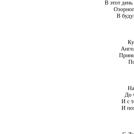
В этот ден
Озорног
В буду
Ку
Анге
Прини
По
На
До 
И с 
И по