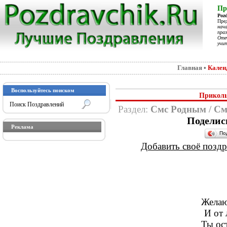
Пр
Poz
Пре
нач
праз
Отеч
учит
Главная
•
Кален
Воспользуйтесь поиском
Приколь
Раздел:
Смс Родным
/
См
Поделис
Реклама
По
Добавить своё поздра
Желаю
И от 
Ты ост