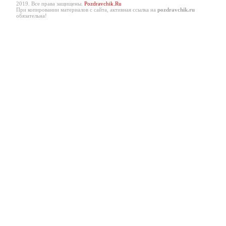
2019. Все права защищены.
Pozdravchik.Ru
При копировании материалов с сайта, активная ссылка на
pozdravchik.ru
обязательна!