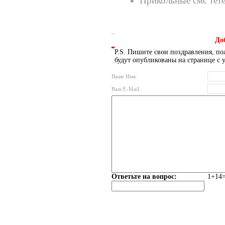
Прикольные смс тет
До
P.S. Пишите свои поздравления, по
будут опубликованы на странице с 
Ваше Имя:
Ваш E-Mail:
Ответьте на вопрос:
1+14=