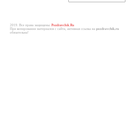
2019. Все права защищены.
Pozdravchik.Ru
При копировании материалов с сайта, активная ссылка на
pozdravchik.ru
обязательна!