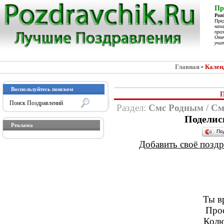
Пр
Poz
Пре
нач
праз
Отеч
учит
Главная
•
Кален
Воспользуйтесь поиском
П
Раздел:
Смс Родным
/
См
Поделис
Реклама
По
Добавить своё поздра
Ты в
Прос
Колю