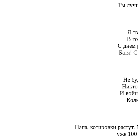
Ты луч
Я т
В го
С днем 
Батя! С
Не бу
Никто 
И войн
Коль
Папа, котировки растут.
уже 100