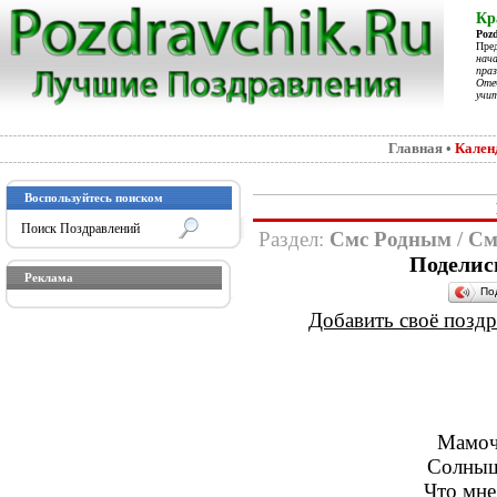
Кр
Poz
Пре
нач
праз
Отеч
учит
Главная
•
Кален
Воспользуйтесь поиском
Раздел:
Смс Родным
/
См
Поделис
Реклама
По
Добавить своё поздра
Мамоч
Солныш
Что мне