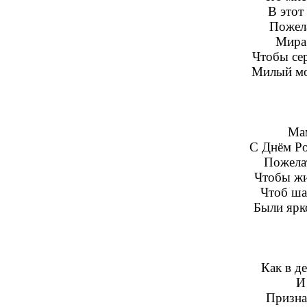
В этот
Пожела
Мира 
Чтобы сер
Милый мо
Мам
С Днём Ро
Пожелат
Чтобы жи
Чтоб ша
Были ярк
Как в де
И
Призна