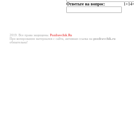
Ответьте на вопрос:
1+14=
2019. Все права защищены.
Pozdravchik.Ru
При копировании материалов с сайта, активная ссылка на
pozdravchik.ru
обязательна!