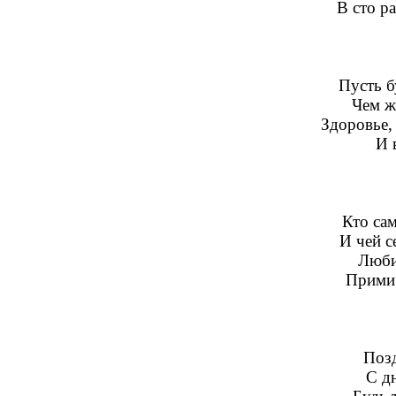
В сто р
Пусть б
Чем ж
Здоровье, 
И 
Кто са
И чей с
Люби
Прими 
Позд
С д