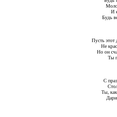
Будь 
Моло
И 
Будь в
Пусть этот
Не крас
Но он сч
Ты п
С пра
Сто
Ты, как
Дари