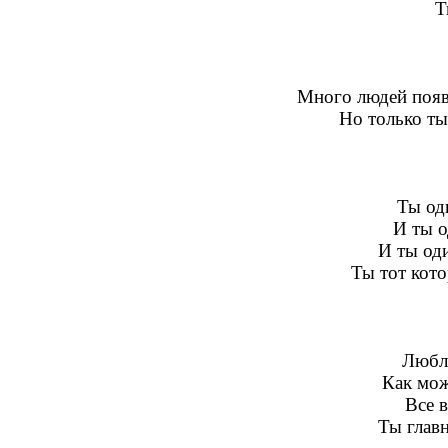
Т
Много людей появл
Но только ты
Ты од
И ты о
И ты од
Ты тот кот
Люблю
Как мож
Все в
Ты глав