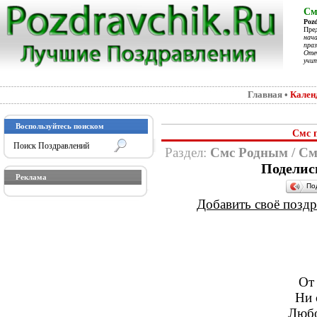
См
Poz
Пре
нач
праз
Отеч
учит
Главная
•
Кален
Воспользуйтесь поиском
Смс 
Раздел:
Смс Родным
/
См
Поделис
Реклама
По
Добавить своё поздра
От 
Ни 
Любо