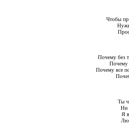
Чтобы пре
Нужн
Прос
Почему без т
Почему 
Почему все п
Почем
Ты ч
Ни 
Я в
Люб