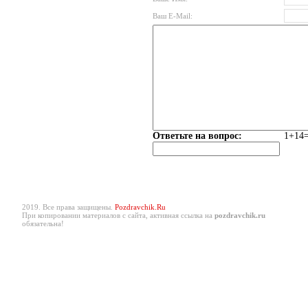
Ваш E-Mail:
Ответьте на вопрос:
1+14=
2019. Все права защищены.
Pozdravchik.Ru
При копировании материалов с сайта, активная ссылка на
pozdravchik.ru
обязательна!