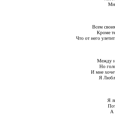
Мне
Всем своим
Кроме те
Что от него улети
Между н
Но гол
И мне хоче
Я Любл
Я л
Пот
А 