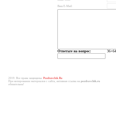
Ваш E-Mail:
Ответьте на вопрос:
36+64
2019. Все права защищены.
Pozdravchik.Ru
При копировании материалов с сайта, активная ссылка на
pozdravchik.ru
обязательна!