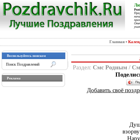
Лю
Poz
Пре
нач
праз
Отеч
учит
Главная
•
Кален
Воспользуйтесь поиском
Раздел:
Смс Родным
/
См
Поделис
Реклама
По
Добавить своё поздра
Душ
взорву
Нару