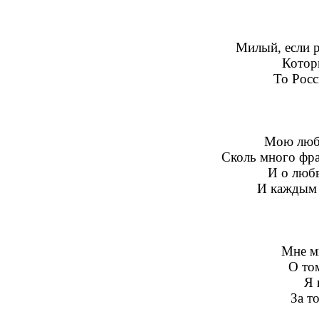
Милый, если р
Котор
То Росси
Мою любо
Сколь много фра
И о любв
И каждым
Мне м
О том
Я 
За т