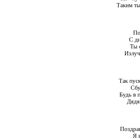
Таким ты
По
С д
Ты 
Излуч
Так пус
Сбу
Будь в 
Дядя
Поздра
Я 