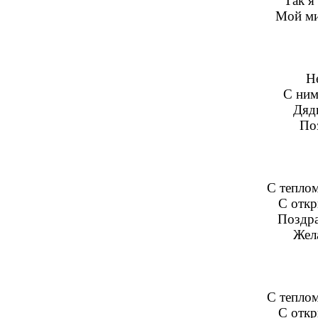
Так я
Мой ми
Не
С ним
Дяд
По
С теплом
С откр
Поздра
Жел
С теплом
С откр