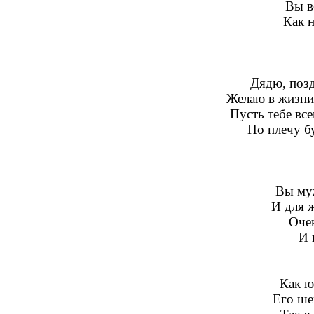
Вы в
Как н
Дядю, поз
Желаю в жизни 
Пусть тебе все
По плечу бу
Вы му
И для 
Оче
И 
Как ю
Его ше