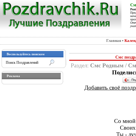
См
Poz
Пре
нач
праз
Отеч
учит
Главная
•
Кален
Воспользуйтесь поиском
Смс поздр
Раздел:
Смс Родным
/
См
Поделис
Реклама
По
Добавить своё поздра
Со мной 
Своих 
Ты - лу