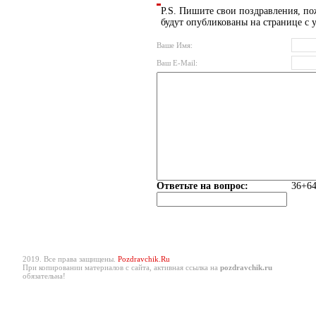
P.S. Пишите свои поздравления, по
будут опубликованы на странице с 
Ваше Имя:
Ваш E-Mail:
Ответьте на вопрос:
36+64
2019. Все права защищены.
Pozdravchik.Ru
При копировании материалов с сайта, активная ссылка на
pozdravchik.ru
обязательна!