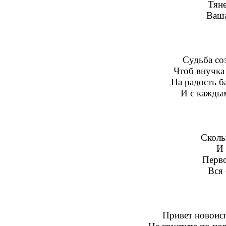
Тян
Ваша
Судьба со
Чтоб внучка 
На радость б
И с каждым
Сколь
И 
Перво
Вся 
Привет новоис