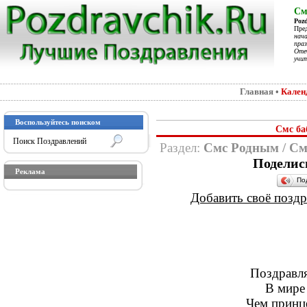
См
Poz
Пре
нач
праз
Отеч
учит
Главная
•
Кален
Воспользуйтесь поиском
Смс ба
Раздел:
Смс Родным
/
См
Поделис
Реклама
По
Добавить своё поздра
Поздравля
В мире 
Чем принце