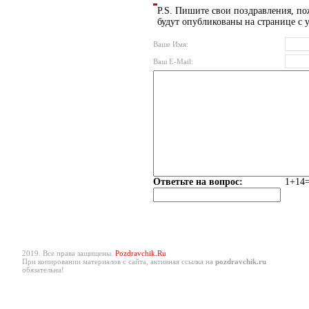
P.S. Пишите свои поздравления, по
будут опубликованы на странице с 
Ваше Имя:
Ваш E-Mail:
Ответьте на вопрос:
1+14=
2019. Все права защищены.
Pozdravchik.Ru
При копировании материалов с сайта, активная ссылка на
pozdravchik.ru
обязательна!