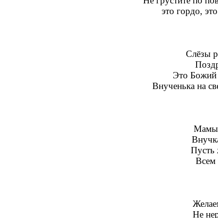
Не грустите по пов
это гордо, эт
Слёзы р
Поздр
Это Божий 
Внученька на св
Мамы 
Внучка
Пусть 
Всем 
Желае
Не нер