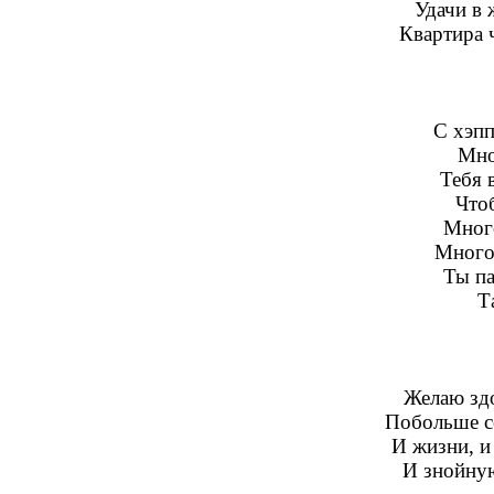
Удачи в 
Квартира 
С хэпп
Мно
Тебя 
Чтоб
Много
Много 
Ты па
Т
Желаю здо
Побольше се
И жизни, и
И знойную