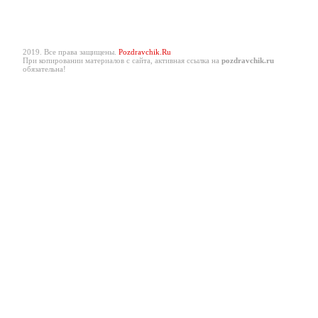
2019. Все права защищены.
Pozdravchik.Ru
При копировании материалов с сайта, активная ссылка на
pozdravchik.ru
обязательна!