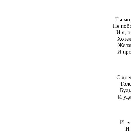
Ты мо
Не побо
И я, н
Хотел
Жела
И про
С дне
Голо
Будь
И уда
И сч
И 