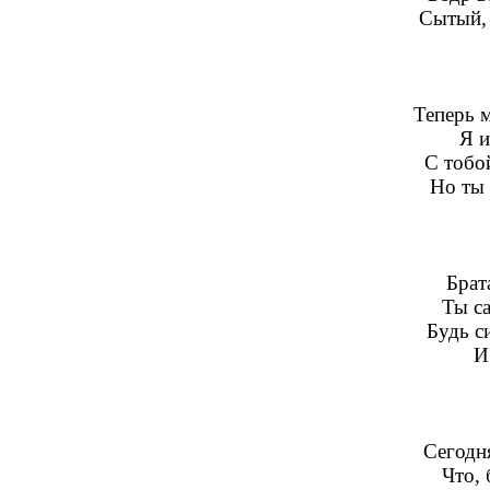
Сытый, 
Теперь м
Я и
С тобо
Но ты 
Брат
Ты с
Будь с
И
Сегодня
Что, 