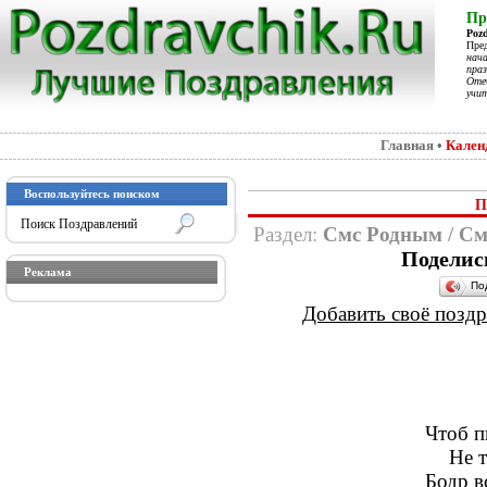
Пр
Poz
Пре
нач
праз
Отеч
учит
Главная
•
Кален
Воспользуйтесь поиском
П
Раздел:
Смс Родным
/
См
Поделис
Реклама
По
Добавить своё поздра
Чтоб п
Не т
Бодр в