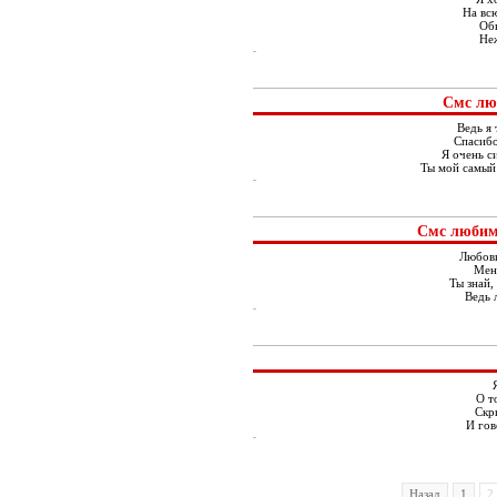
На всю
Обн
Не
Смс лю
Ведь я
Спасибо
Я очень си
Ты мой самый 
Смс любим
Любовь
Меня
Ты знай,
Ведь 
О т
Скры
И гов
Назад
1
2