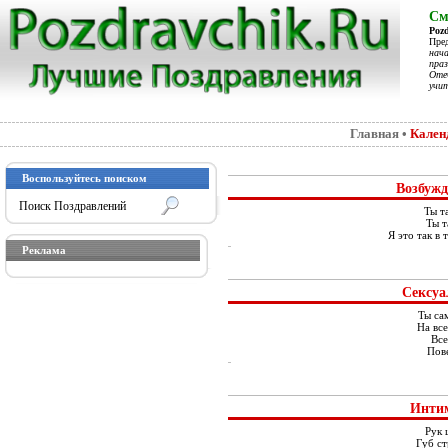
См
Poz
Пре
нач
праз
Отеч
учит
Главная
•
Кален
Воспользуйтесь поиском
Возбуж
Ты т
Ты т
Я это так в 
Реклама
Сексуа
Ты са
На все
Все
Пове
Инти
Рук 
Губ ст