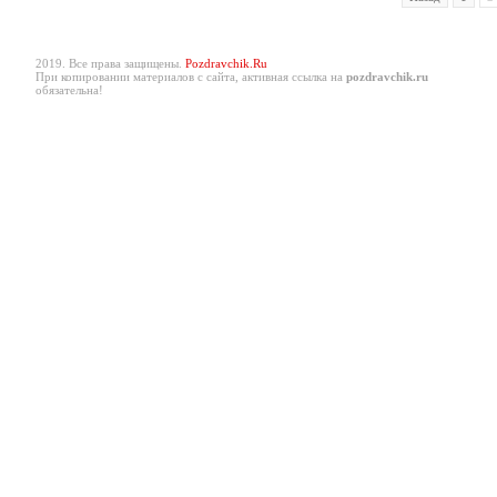
2019. Все права защищены.
Pozdravchik.Ru
При копировании материалов с сайта, активная ссылка на
pozdravchik.ru
обязательна!