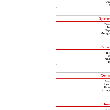
Оку
Эротич
Перс
Бо
Чер
Мы дру
Страс
Я с
Н
Милы
В
Смс л
Была
Я вно
Пове
От пр
Пош
Я х