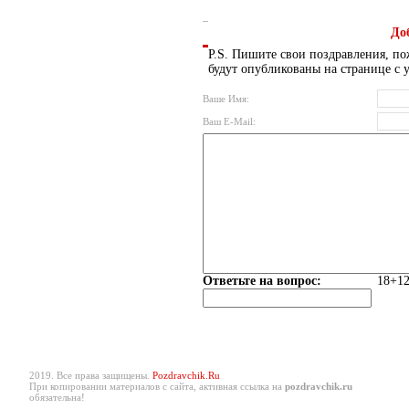
До
P.S. Пишите свои поздравления, по
будут опубликованы на странице с 
Ваше Имя:
Ваш E-Mail:
Ответьте на вопрос:
18+12
2019. Все права защищены.
Pozdravchik.Ru
При копировании материалов с сайта, активная ссылка на
pozdravchik.ru
обязательна!