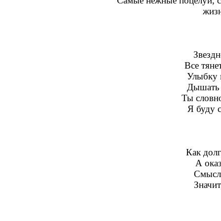
Самые нежные поцелуи, са
жизн
Звездн
Все тяне
Улыбку и
Дышать б
Ты словно
Я буду с
Как долг
А оказ
Смысл 
Значит