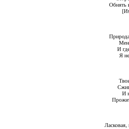
Обнять и
[И
Природа 
Мен
И гд
Я не
Твои
Сжиг
И 
Прожит
Ласковая, 