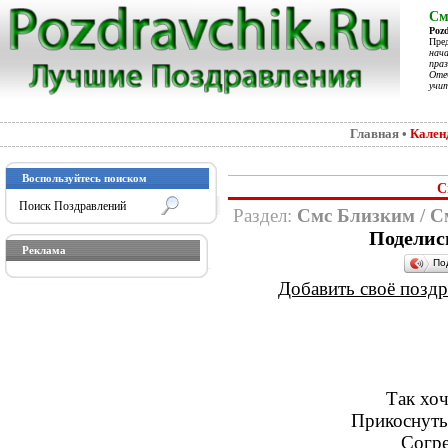
См
Poz
Пре
нач
праз
Отеч
учит
Главная
•
Кален
Воспользуйтесь поиском
С
Раздел:
Смс Близким
/
С
Поделис
Реклама
По
Добавить своё поздра
Так хоч
Прикоснуть
Согре