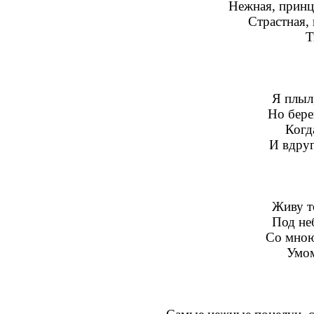
Нежная, принц
Страстная, 
Т
Я плыл,
Но бере
Когд
И вдруг
Живу то
Под не
Со мною
Умом