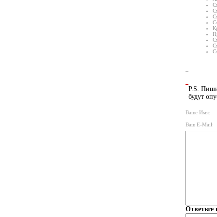
С
С
С
С
К
П
С
С
С
P.S. Пиши
будут опу
Ваше Имя:
Ваш E-Mail:
Ответьте 