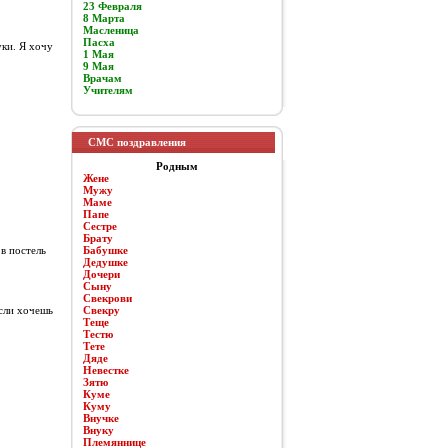
23 Февраля
8 Марта
Масленица
Пасха
уки. Я хочу
1 Мая
9 Мая
Врачам
Учителям
СМС поздравления
Родным
Жене
Мужу
Маме
Папе
Сестре
Брату
 в постель
Бабушке
Дедушке
Дочери
Сыну
Свекрови
если хочешь
Свекру
Теще
Тестю
Тете
Дяде
Невестке
Зятю
Куме
Куму
Внучке
Внуку
Племяннице