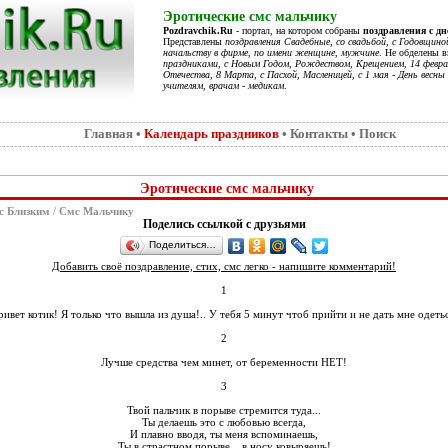
Эротические смс мальчику
Pozdravchik.Ru
- портал, на котором собраны
поздравления с д
Представлены
поздравления Свадебные, со свадьбой, с Годовщино
начальству в фирме, по имени женщине, мужчине
. Не обделены 
праздниками, с Новым Годом, Рождеством, Крещением, 14 феврал
Отечества, 8 Марта, с Пасхой, Масленицей, с 1 мая - День весны 
учителям, врачам - медикам
.
Главная
•
Календарь праздников
•
Контакты
•
Поиск
Эротические смс мальчику
с Близким
/
Смс Мальчику
Поделись ссылкой с друзьями
Поделиться…
Добавить своё поздравление, стих, смс легко - напишите комментарий!
1
ивет котик! Я только что вышла из душа!.. У тебя 5 минут чтоб прийти и не дать мне одеть
2
Лучше средства чем минет, от беременности НЕТ!
3
Твой пальчик в порыве стремится туда...
Ты делаешь это с любовью всегда,
И плавно вводя, ты меня вспоминаешь,
Ты в страстном порыве... в носу ковыряешь!