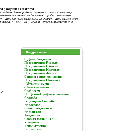
нем рождения и с юбилеем
.
й свадьбы
. Также
родным, близким, коллегам и любимому
вниманием праздники:
поздравления с профессиональными
я - День Святого Валентина, 23 февраля - День Защитников
и труда, с 9 мая (День Победы).
Особое внимание уделено
Поздравления
C Днем Рождения
Поздравления Родным
Поздравления Близким
Поздравления Коллегам
Поздравления Фирме
Стишки с днем рождения
Поздравления Именные:
- Мужские имена
- Женские имена
С юбилеем
ся!
По Датам/Профессиональные
Свадьба
Годовщина Свадьбы
Новоселье
С новорожденным
Новый Год
Рождество
Старый Новый Год
Крещение
День Студента
14 Февраля