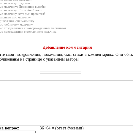
мс мальчику: Скучаю
мс мальчику: Признание в любви
мс мальчику: Спокойной ночи
мс мальчику, который нравится!
расивые смс мальчику
рикольные смс мальчику
мс любимому мальчику
мс поздравления с новорожденным мальчиком
мс поздравления с рождением мальчика
Добавление комментария
те свои поздравления, пожелания, смс, стихи в комментариях. Они обяз
бликованы на странице с указанием автора!
на вопрос:
36+64 = (ответ буквами)