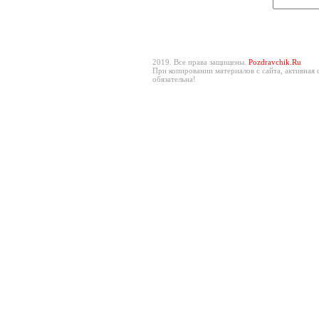
2019. Все права защищены.
Pozdravchik.Ru
При копировании материалов с сайта, активная 
обязательна!