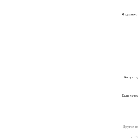
Я думаю о 
Хочу отда
Если хочеш
Другие но
Л