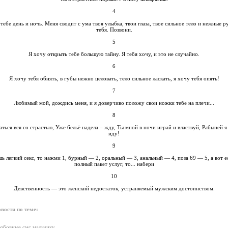
4
тебе день и ночь. Меня сводит с ума твоя улыбка, твои глаза, твое сильное тело и нежные р
тебя. Позвони.
5
Я хочу открыть тебе большую тайну. Я тебя хочу, и это не случайно.
6
Я хочу тебя обнять, в губы нежно целовать, тело сильное ласкать, я хочу тебя опять!
7
Любимый мой, дождись меня, и я доверчиво положу свои ножки тебе на плечи...
8
ться вся со страстью, Уже бельё надела – жду, Ты мной в ночи играй и властвуй, Рабыней я
иду!
9
ь легкий секс, то нажми 1, бурный — 2, оральный — 3, анальный — 4, поза 69 — 5, а вот 
полный пакет услуг, то... набери
10
Девственность — это женский недостаток, устраняемый мужским достоинством.
вости по теме:
юбовные смс мальчику