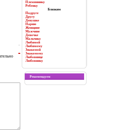
Племяннику
Ребенку
Близким
Подруге
Другу
Девушке
Парню
Женщине
Мужчине
Девочке
Мальчику
Любимой
Любимому
Знакомой
Знакомому
ательно
Любовнице
Любовнику
Рекомендуем