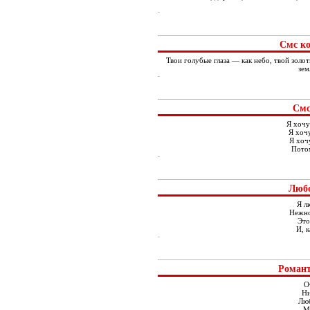
Смс к
Твои голубые глаза — как небо, твой золо
зем
Смс
Я хочу
Я хоч
Я хочу
Потом
Любо
Я л
Нежно
Это
И, к
Романт
О
Ни
Люб
М