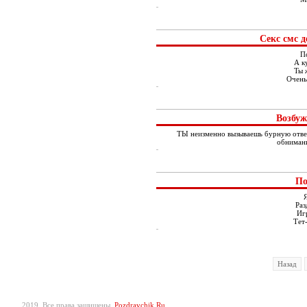
Секс смс 
По
А к
Ты 
Очень
Возбуж
ТЫ неизменно вызываешь бурную ответ
обнимани
По
Я
Раз
Иг
Тет-
Назад
2019. Все права защищены.
Pozdravchik.Ru