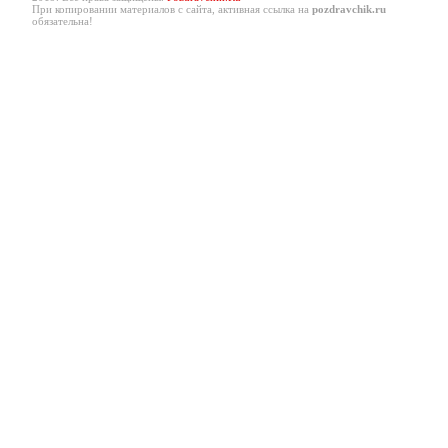
При копировании материалов с сайта, активная ссылка на
pozdravchik.ru
обязательна!