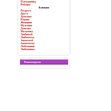
Племяннику
Ребенку
Близким
Подруге
Другу
Девушке
Парню
Женщине
Мужчине
Девочке
Мальчику
Любимой
Любимому
Знакомой
Знакомому
Любовнице
Любовнику
Рекомендуем