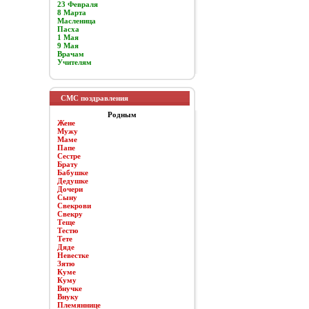
23 Февраля
8 Марта
Масленица
Пасха
1 Мая
9 Мая
Врачам
Учителям
СМС поздравления
Родным
Жене
Мужу
Маме
Папе
Сестре
Брату
Бабушке
Дедушке
Дочери
Сыну
Свекрови
Свекру
Теще
Тестю
Тете
Дяде
Невестке
Зятю
Куме
Куму
Внучке
Внуку
Племяннице