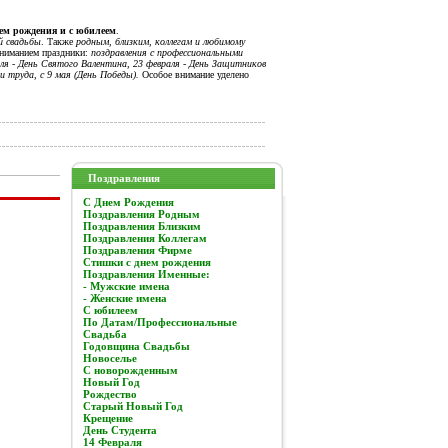
нем рождения и с юбилеем
.
й свадьбы
. Также
родным, близким, коллегам и любимому
вниманием праздники:
поздравления с профессиональными
я - День Святого Валентина, 23 февраля - День Защитников
и труда, с 9 мая (День Победы).
Особое внимание уделено
Поздравления
C Днем Рождения
Поздравления Родным
Поздравления Близким
Поздравления Коллегам
Поздравления Фирме
Стишки с днем рождения
Поздравления Именные:
- Мужские имена
- Женские имена
С юбилеем
По Датам/Профессиональные
Свадьба
Годовщина Свадьбы
Новоселье
С новорожденным
Новый Год
Рождество
Старый Новый Год
Крещение
День Студента
14 Февраля