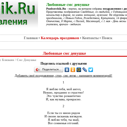
Любовные смс девушке
Pozdravchik.Ru
- портал, на котором собраны
поздравления с д
Представлены
поздравления Свадебные, со свадьбой, с Годовщино
начальству в фирме, по имени женщине, мужчине
. Не обделены 
праздниками, с Новым Годом, Рождеством, Крещением, 14 феврал
Отечества, 8 Марта, с Пасхой, Масленицей, с 1 мая - День весны 
учителям, врачам - медикам
.
Главная
•
Календарь праздников
•
Контакты
•
Поиск
Любовные смс девушке
с Близким
/
Смс Девушке
Поделись ссылкой с друзьями
Поделиться…
Добавить своё поздравление, стих, смс легко - напишите комментарий!
1
Я люблю тебя, мой ангел,
Нежно, преданно и страстно!
Это чувство романтично
И, как музыка, прекрасно.
2
Если ты со мною рядом
И своим ласкаешь взглядом.
Я люблю тебя, ты знай,
Все сомненья отгоняй.