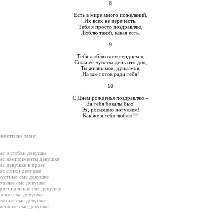
8
Есть в мире много пожеланий,
Их всех не перечесть.
Тебя я просто поздравляю,
Люблю такой, какая есть.
9
Тебя люблю всем сердцем я,
Сильнее чувства день ото дня,
Ты жизнь моя, душа моя,
На все готов ради тебя!
10
С Днем рожденья поздравляю –
За тебя бокалы бью.
Эх, роскошно погуляем!
Как же я тебя люблю!!!
вости по теме:
мс о любви девушке
мс комплименты девушке
мс девушке в прозе
мс стихи девушке
рустные смс девушке
ошлые смс девушке
ригинальные смс девушке
илые смс девушке
ежные смс девушке
мешные смс девушке