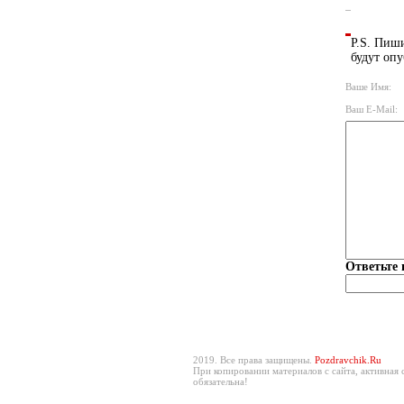
P.S. Пиши
будут опу
Ваше Имя:
Ваш E-Mail:
Ответьте 
2019. Все права защищены.
Pozdravchik.Ru
При копировании материалов с сайта, активная 
обязательна!