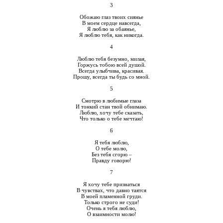
3
Обожаю глаз твоих сиянье
В моем сердце навсегда,
Я люблю за обаянье,
Я люблю тебя, как никогда.
4
Люблю тебя безумно, милая,
Горжусь тобою всей душой.
Всегда улыбчива, красивая.
Прошу, всегда ты будь со мной.
5
Смотрю в любимые глаза
И тонкий стан твой обнимаю.
Люблю, хочу тебе сказать,
Что только о тебе мечтаю!
6
Я тебя люблю,
О тебе молю,
Без тебя сгорю –
Правду говорю!
7
Я хочу тебе признаться
В чувствах, что давно таятся
В моей пламенной груди.
Только строго не суди!
Очень я тебя люблю,
О взаимности молю!