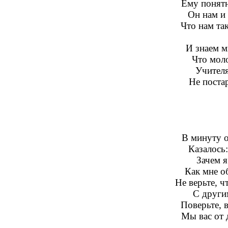
Ему понят
Он нам и 
Что нам так
И знаем м
Что моло
Учител
Не постар
В минуту о
Казалось:
Зачем я
Как мне о
Не верьте, ч
С другим
Поверьте, 
Мы вас от 