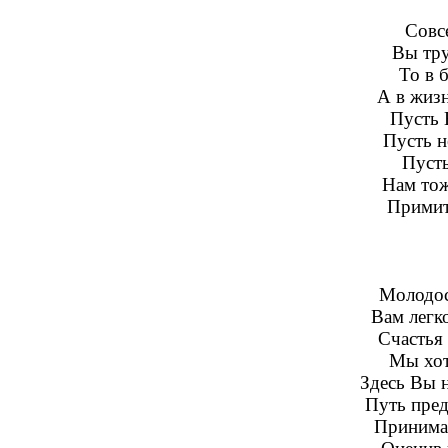
Совсе
Вы тру
То в 
А в жизн
Пусть 
Пусть н
Пусть
Нам тож
Примит
Молодос
Вам легко
Счастья 
Мы хот
Здесь Вы н
Путь пред
Принимай