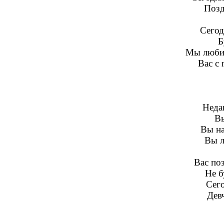
Позд
Сегод
Б
Мы любим
Вас с 
Неда
Вы
Вы на
Вы л
Вас поз
Не б
Сег
Дев