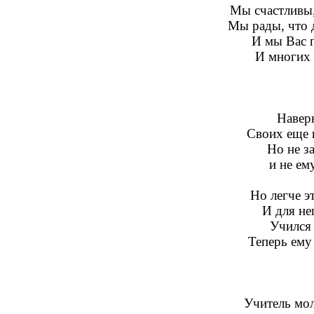
Мы счастливы,
Мы рады, что 
И мы Вас 
И многих 
Навер
Своих еще 
Но не за
и не ем
Но легче э
И для не
Учился 
Теперь ему
Учитель мол