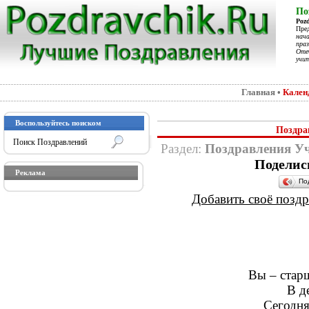
По
Poz
Пре
нач
праз
Отеч
учит
Главная
•
Кален
Воспользуйтесь поиском
Поздра
Раздел:
Поздравления У
Поделис
Реклама
По
Добавить своё поздра
Вы – старш
В д
Сегодня