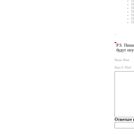
П
П
П
П
П
П
П
P.S. Пиши
будут опу
Ваше Имя:
Ваш E-Mail:
Ответьте 