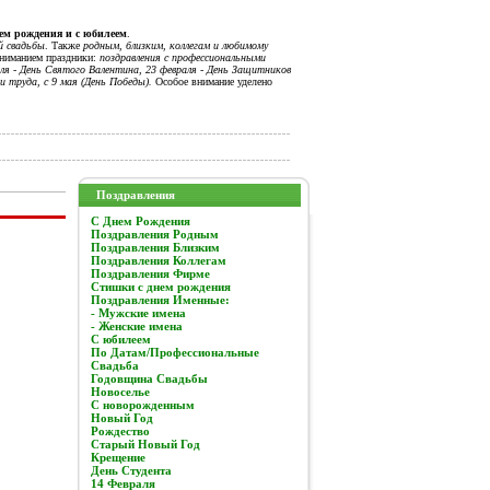
нем рождения и с юбилеем
.
й свадьбы
. Также
родным, близким, коллегам и любимому
вниманием праздники:
поздравления с профессиональными
я - День Святого Валентина, 23 февраля - День Защитников
и труда, с 9 мая (День Победы).
Особое внимание уделено
Поздравления
C Днем Рождения
Поздравления Родным
Поздравления Близким
Поздравления Коллегам
Поздравления Фирме
Стишки с днем рождения
Поздравления Именные:
- Мужские имена
- Женские имена
С юбилеем
По Датам/Профессиональные
Свадьба
Годовщина Свадьбы
Новоселье
С новорожденным
Новый Год
Рождество
Старый Новый Год
Крещение
День Студента
14 Февраля