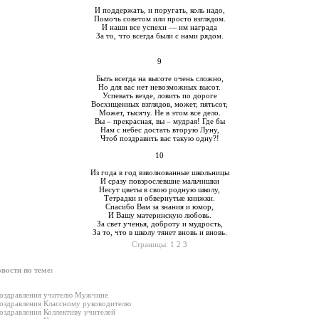
И поддержать, и поругать, коль надо,
Помочь советом или просто взглядом.
И наши все успехи — им награда
За то, что всегда были с нами рядом.
9
Быть всегда на высоте очень сложно,
Но для вас нет невозможных высот.
Успевать везде, ловить по дороге
Восхищенных взглядов, может, пятьсот,
Может, тысячу. Не в этом все дело.
Вы – прекрасная, вы – мудрая! Где бы
Нам с небес достать вторую Луну,
Чтоб поздравить вас такую одну?!
10
Из года в год взволнованные школьницы
И сразу повзрослевшие мальчишки
Несут цветы в свою родную школу,
Тетрадки и обвернутые книжки.
Спасибо Вам за знания и юмор,
И Вашу материнскую любовь.
За свет ученья, доброту и мудрость,
За то, что в школу тянет вновь и вновь.
Страницы:
1
2
3
вости по теме:
оздравления учителю Мужчине
оздравления Классному руководителю
оздравления Коллективу учителей