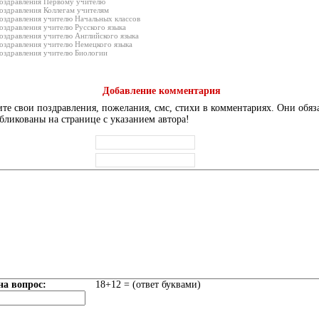
оздравления Первому учителю
оздравления Коллегам учителям
оздравления учителю Начальных классов
оздравления учителю Русского языка
оздравления учителю Английского языка
оздравления учителю Немецкого языка
оздравления учителю Биологии
Добавление комментария
те свои поздравления, пожелания, смс, стихи в комментариях. Они обяз
бликованы на странице с указанием автора!
на вопрос:
18+12 = (ответ буквами)