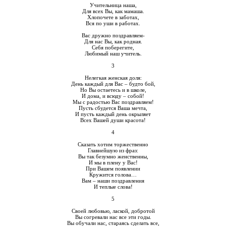
Учительница наша,
Для всех Вы, как мамаша.
Хлопочете в заботах,
Вся по уши в работах.
Вас дружно поздравляем-
Для нас Вы, как родная.
Себя поберегите,
Любимый наш учитель.
3
Нелегкая женская доля:
День каждый для Вас – будто бой,
Но Вы остаетесь и в школе,
И дома, и всюду – собой!
Мы с радостью Вас поздравляем!
Пусть сбудется Ваша мечта,
И пусть каждый день окрыляет
Всех Вашей души красота!
4
Сказать хотим торжественно
Главнейшую из фраз:
Вы так безумно женственны,
И мы в плену у Вас!
При Вашем появлении
Кружится голова…
Вам – наши поздравления
И теплые слова!
5
Своей любовью, лаской, добротой
Вы согревали нас все эти годы.
Вы обучали нас, стараясь сделать все,