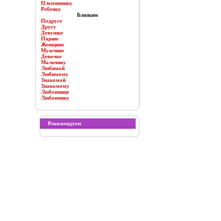
Племяннику
Ребенку
Близким
Подруге
Другу
Девушке
Парню
Женщине
Мужчине
Девочке
Мальчику
Любимой
Любимому
Знакомой
Знакомому
Любовнице
Любовнику
Рекомендуем