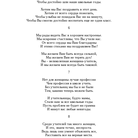
Чтобы достойно шли наши школьные годы.
Хотим мы Вас поздравить в этот день.
Хотим от всего сердца пожелать,
Чтобы улыбка не покидала Вас ни на минуту,
Чтобы Вы смогли достойно воспитать еще не один класс.
6
Мы рады видеть Вас в хорошем настроенье.
Мы искренне счастливы, что Вы учили нас.
От всего сердца мы Вам благодарны
И этими стихами мы поздравляем Вас!
Мы желаем Вам быть всегда сильной,
Мы желаем Вам не терять дух!
Вы – великолепная женщина-учитель,
И мы желаем вам всегда быть таковой.
7
Нет для женщины лучше профессии
Чем профессия в школе учить.
Без учительниц мы бы и не были
Тем, какими теперь можем быть.
И учительницы, будто мамы,
Стали нам за все школьные годы.
Пусть проблем не будет ни грамма
И минут вас любые невзгоды.
8
Среди учителей так много женщин,
И это, знаем точно, неспроста.
Ведь лишь они умеют объяснить все,
Расставить все на верные места.