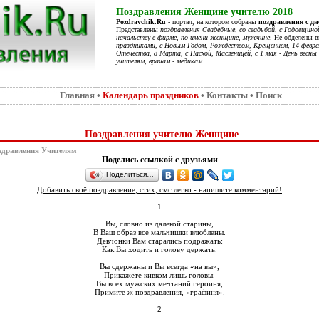
Поздравления Женщине учителю 2018
Pozdravchik.Ru
- портал, на котором собраны
поздравления с д
Представлены
поздравления Свадебные, со свадьбой, с Годовщино
начальству в фирме, по имени женщине, мужчине
. Не обделены 
праздниками, с Новым Годом, Рождеством, Крещением, 14 феврал
Отечества, 8 Марта, с Пасхой, Масленицей, с 1 мая - День весны 
учителям, врачам - медикам
.
Главная
•
Календарь праздников
•
Контакты
•
Поиск
Поздравления учителю Женщине
здравления Учителям
Поделись ссылкой с друзьями
Поделиться…
Добавить своё поздравление, стих, смс легко - напишите комментарий!
1
Вы, словно из далекой старины,
В Ваш образ все мальчишки влюблены.
Девчонки Вам старались подражать:
Как Вы ходить и голову держать.
Вы сдержаны и Вы всегда «на вы»,
Прикажете кивком лишь головы.
Вы всех мужских мечтаний героиня,
Примите ж поздравления, «графиня».
2