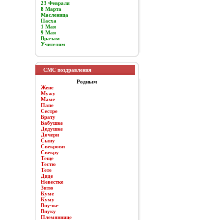
23 Февраля
8 Марта
Масленица
Пасха
1 Мая
9 Мая
Врачам
Учителям
СМС поздравления
Родным
Жене
Мужу
Маме
Папе
Сестре
Брату
Бабушке
Дедушке
Дочери
Сыну
Свекрови
Свекру
Теще
Тестю
Тете
Дяде
Невестке
Зятю
Куме
Куму
Внучке
Внуку
Племяннице