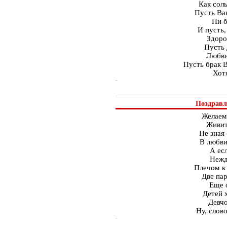
Как соль
Пусть Ва
Ни б
И пусть,
Здоро
Пусть 
Любви
Пусть брак В
Хотя
Поздравл
Желаем
Живит
Не зная 
В любви
А ес
Нежд
Плечом к 
Две пар
Еще 
Детей 
Девчо
Ну, слов