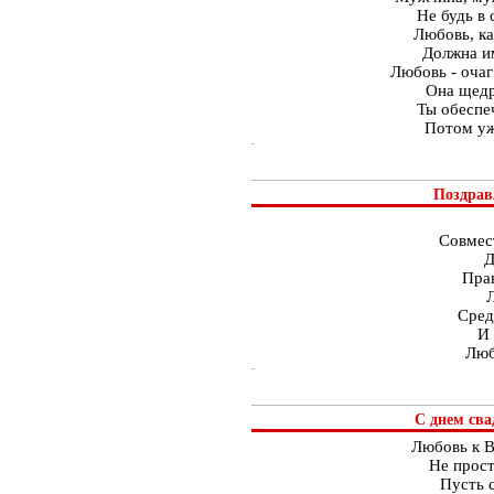
Не будь в 
Любовь, ка
Должна им
Любовь - очаг
Она щедр
Ты обеспе
Потом уж 
Поздрав
Совмес
Д
Пра
Сред
И 
Люб
С днем сва
Любовь к В
Не прост
Пусть с