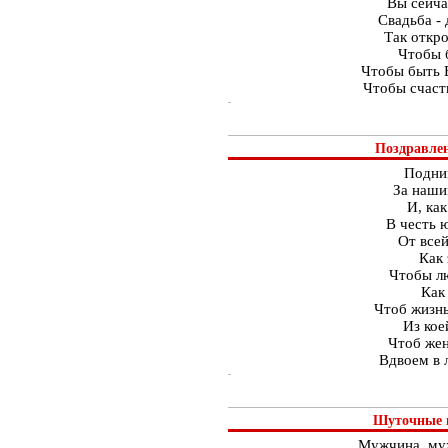
Вы сейча
Свадьба - 
Так откро
Чтобы б
Чтобы быть 
Чтобы счасть
Поздравлен
Подни
За наши
И, ка
В честь 
От все
Как 
Чтобы лю
Как
Чтоб жизнь
Из кое
Чтоб жен
Вдвоем в 
Шуточные п
Мужчина, му