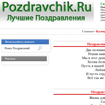
Св
Poz
Пре
нач
праз
Отеч
учит
Главная
•
Кален
Воспользуйтесь поиском
Поздравлени
Две половин
Решив наве
Мы в этот ден
Реклама
Хотим боль
Пусть в вашей 
Любая
И пусть сер
Всё так же
Поздравл
Жизнь для
Со