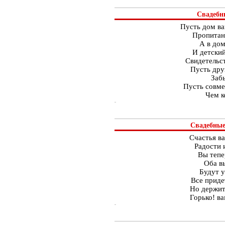
Свадебн
Пусть дом ва
Пропитан
А в дом
И детский
Свидетельст
Пусть дру
Забы
Пусть совме
Чем к
Свадебные
Счастья в
Радости 
Вы тепе
Оба в
Будут у
Все приде
Но держит
Горько! ва