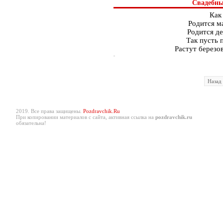
Свадебны
Как
Родится ма
Родится де
Так пусть 
Растут березо
Назад
2019. Все права защищены.
Pozdravchik.Ru
При копировании материалов с сайта, активная ссылка на
pozdravchik.ru
обязательна!