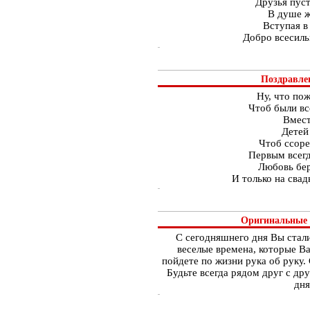
Друзья пуст
В душе ж
Вступая в
Добро всесильн
Поздравлен
Ну, что пож
Чтоб были вс
Вмест
Детей
Чтоб ссоре
Первым всегд
Любовь бер
И только на свад
Оригинальные 
С сегодняшнего дня Вы стали
веселые времена, которые В
пойдете по жизни рука об руку.
Будьте всегда рядом друг с др
дня