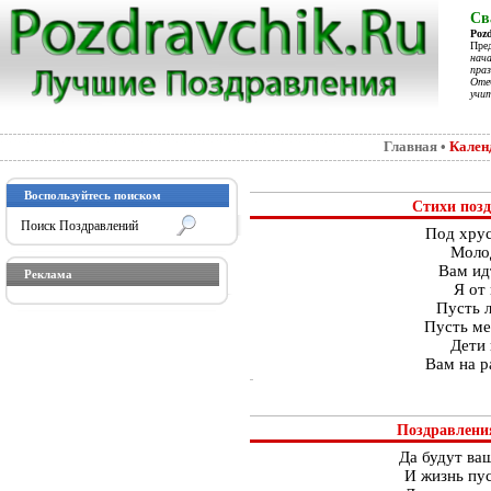
Св
Poz
Пре
нач
праз
Отеч
учит
Главная
•
Кален
Воспользуйтесь поиском
Стихи позд
Под хрус
Моло
Вам ид
Реклама
Я от
Пусть л
Пусть ме
Дети 
Вам на р
Поздравления
Да будут ва
И жизнь пус