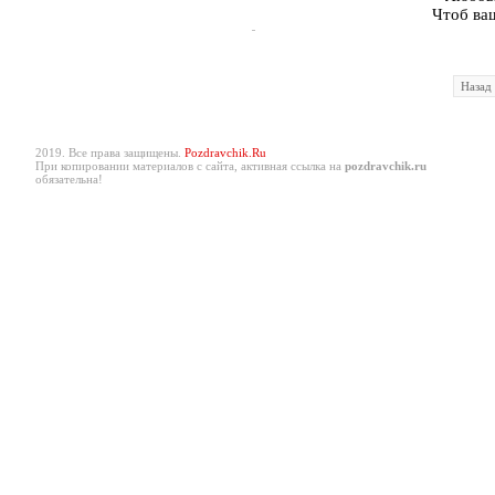
Чтоб ва
Назад
2019. Все права защищены.
Pozdravchik.Ru
При копировании материалов с сайта, активная ссылка на
pozdravchik.ru
обязательна!