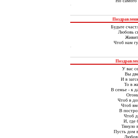
Но самого 
Поздравления
Будьте счаст
Любовь св
Живит
Чтоб нам гу
Поздравлен
У вас с
Вы дв
И в загс
То в ж
В семье - к 
Огонь
Чтоб в до
Чтоб вм
В постро
Чтоб д
И, где 
Тянуло 
Пусть дом 
Любовь