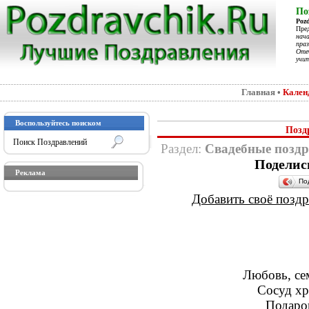
По
Poz
Пре
нач
праз
Отеч
учит
Главная
•
Кален
Воспользуйтесь поиском
Позд
Раздел:
Свадебные поздр
Поделис
Реклама
По
Добавить своё поздра
Любовь, сем
Сосуд хр
Подарок