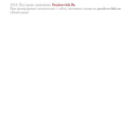
2019. Все права защищены.
Pozdravchik.Ru
При копировании материалов с сайта, активная ссылка на
pozdravchik.ru
обязательна!