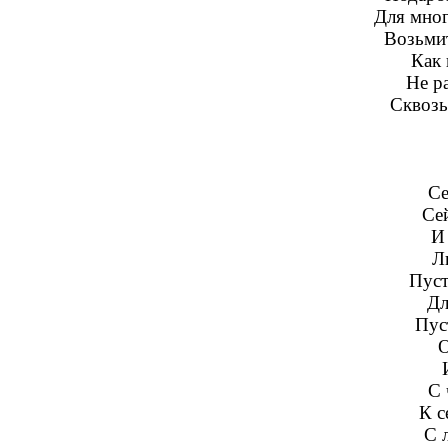
Для мног
Возьмит
Как 
Не р
Сквозь
Се
Се
И
Л
Пуст
Дл
Пус
О
С 
К с
С 