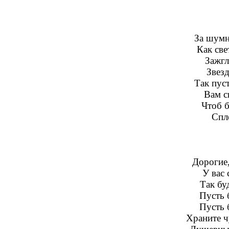
За шумн
Как св
Зажгл
Звез
Так пус
Вам с
Чтоб б
Спле
Дорогие
У вас 
Так бу
Пусть 
Пусть 
Храните ч