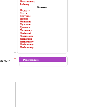
Племяннику
Ребенку
Близким
Подруге
Другу
Девушке
Парню
Женщине
Мужчине
Девочке
Мальчику
Любимой
Любимому
Знакомой
Знакомому
Любовнице
Любовнику
Рекомендуем
ательно