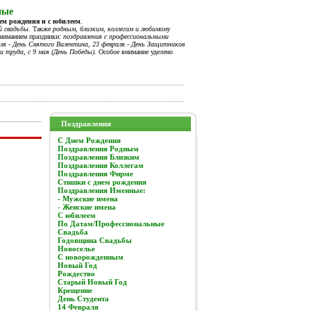
ные
нем рождения и с юбилеем
.
й свадьбы
. Также
родным, близким, коллегам и любимому
вниманием праздники:
поздравления с профессиональными
я - День Святого Валентина, 23 февраля - День Защитников
и труда, с 9 мая (День Победы).
Особое внимание уделено
Поздравления
C Днем Рождения
Поздравления Родным
Поздравления Близким
Поздравления Коллегам
Поздравления Фирме
Стишки с днем рождения
Поздравления Именные:
- Мужские имена
- Женские имена
С юбилеем
По Датам/Профессиональные
Свадьба
Годовщина Свадьбы
Новоселье
С новорожденным
Новый Год
Рождество
Старый Новый Год
Крещение
День Студента
14 Февраля