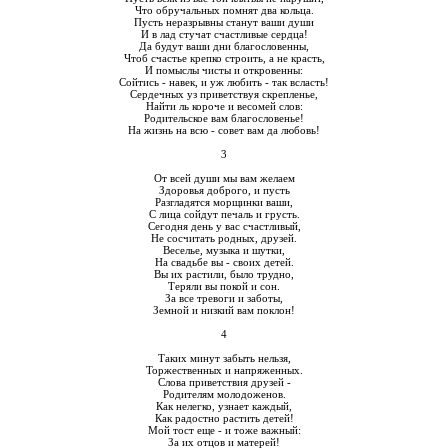
Что обручальных помнят два кольца.
Пусть неразрывны станут ваши души
И в лад стучат счастливые сердца!
Да будут ваши дни благословенны,
Чтоб счастье крепко строить, а не красть,
И помыслы чисты и откровенны:
Сойтись - навек, и уж любить - так всласть!
Сердечных уз приветствуя скрепленье,
Найти ль короче и весомей слов:
Родительское вам благословенье!
На жизнь на всю - совет вам да любовь!
3
От всей души мы вам желаем
Здоровья доброго, и пусть
Разгладятся морщинки ваши,
С лица сойдут печаль и грусть.
Сегодня день у вас счастливый,
Не сосчитать родных, друзей.
Веселье, музыка и шутки,
На свадьбе вы - своих детей.
Вы их растили, было трудно,
Теряли вы покой и сон.
За все тревоги и заботы,
Земной и низкий вам поклон!
4
Таких минут забыть нельзя,
Торжественных и напряженных.
Слова приветствия друзей -
Родителям молодоженов.
Как нелегко, узнает каждый,
Как радостно растить детей!
Мой тост еще - и тоже важный:
За их отцов и матерей!