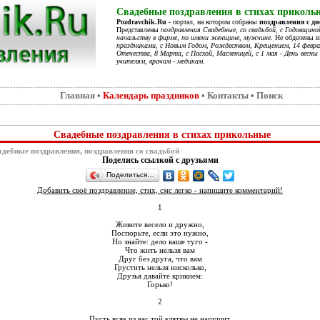
Свадебные поздравления в стихах приколь
Pozdravchik.Ru
- портал, на котором собраны
поздравления с д
Представлены
поздравления Свадебные, со свадьбой, с Годовщино
начальству в фирме, по имени женщине, мужчине
. Не обделены 
праздниками, с Новым Годом, Рождеством, Крещением, 14 феврал
Отечества, 8 Марта, с Пасхой, Масленицей, с 1 мая - День весны 
учителям, врачам - медикам
.
Главная
•
Календарь праздников
•
Контакты
•
Поиск
Свадебные поздравления в стихах прикольные
дебные поздравления, поздравления со свадьбой
Поделись ссылкой с друзьями
Поделиться…
Добавить своё поздравление, стих, смс легко - напишите комментарий!
1
Живите весело и дружно,
Поспорьте, если это нужно,
Но знайте: дело ваше туго -
Что жить нельзя вам
Друг без друга, что вам
Грустить нельзя нисколько,
Друзья давайте крикнем:
Горько!
2
Пусть всяк из вас той клятвы не нарушит,