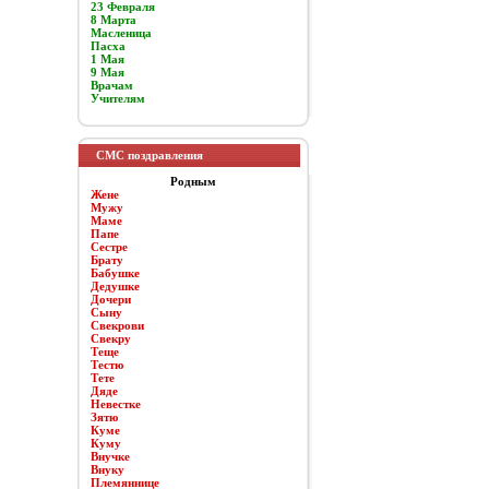
23 Февраля
8 Марта
Масленица
Пасха
1 Мая
9 Мая
Врачам
Учителям
СМС поздравления
Родным
Жене
Мужу
Маме
Папе
Сестре
Брату
Бабушке
Дедушке
Дочери
Сыну
Свекрови
Свекру
Теще
Тестю
Тете
Дяде
Невестке
Зятю
Куме
Куму
Внучке
Внуку
Племяннице