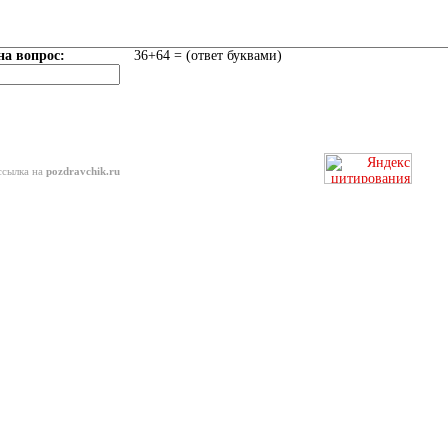
на вопрос:
36+64 = (ответ буквами)
ссылка на
pozdravchik.ru