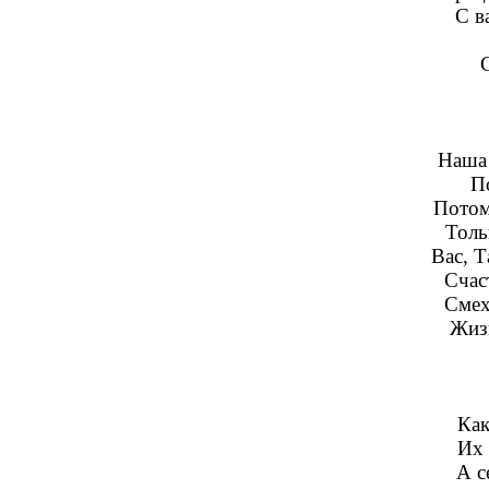
С в
Наша 
П
Потом
Толь
Вас, Т
Счас
Смех
Жизн
Как
Их 
А с