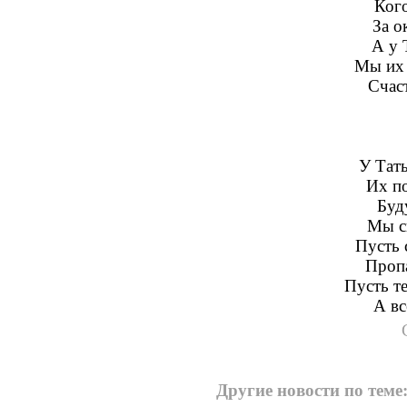
Ког
За о
А у 
Мы их 
Счас
У Тать
Их п
Буд
Мы с
Пусть 
Пропа
Пусть т
А вс
Другие новости по теме