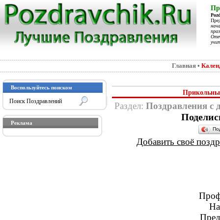
Пр
Poz
Пре
нач
праз
Отеч
учит
Главная
•
Кален
Воспользуйтесь поиском
Прикольные
Раздел:
Поздравления с д
Поделис
Реклама
По
Добавить своё поздра
Проф
На
Пред