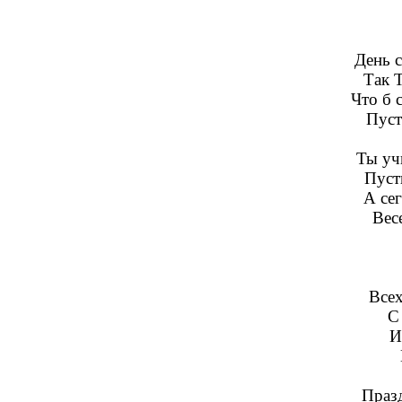
День с
Так Т
Что б 
Пуст
Ты учи
Пусть
А сег
Вес
Всех
С
И
Празд