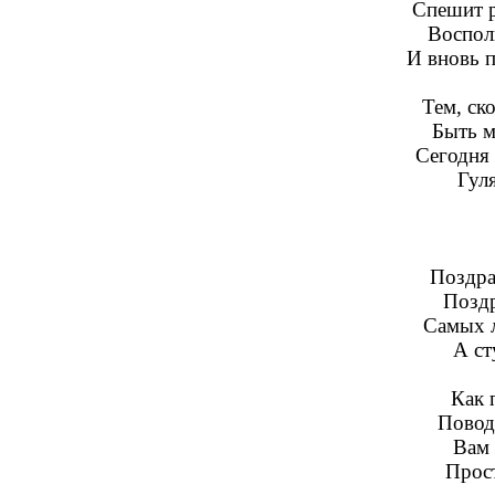
Спешит р
Воспол
И вновь п
Тем, ск
Быть м
Сегодня
Гуля
Поздра
Поздр
Самых 
А ст
Как 
Повод
Вам 
Прост