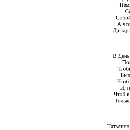
Нем
С
Собой
А что
Да здра
В День
Пож
Чтоб
Был
Чтоб
И, п
Чтоб в
Только
Татьянин 