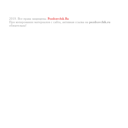
2019. Все права защищены.
Pozdravchik.Ru
При копировании материалов с сайта, активная ссылка на
pozdravchik.ru
обязательна!