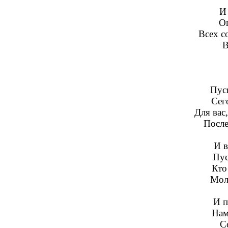
И 
Оп
Всех с
В
Пуск
Сег
Для вас
После
И в
Пус
Кто
Мол,
И п
Нам
С