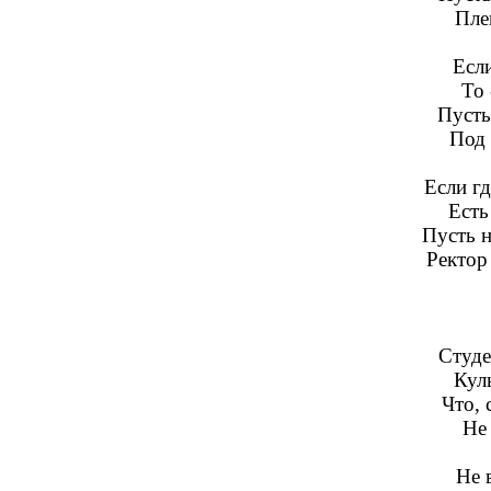
Пле
Если
То 
Пусть
Под 
Если гд
Есть
Пусть 
Ректор 
Студе
Кул
Что, 
Не 
Не 