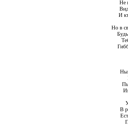
Не 
Вид
И к
Но в с
Будь
Те
Гибб
Нын
Пь
Им
У
В р
Ест
П