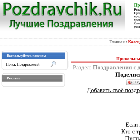
Пр
Poz
Пре
нач
праз
Отеч
учит
Главная
•
Кален
Воспользуйтесь поиском
Прикольные
Раздел:
Поздравления с д
Поделис
Реклама
По
Добавить своё поздра
Если 
Кто с т
Пусть