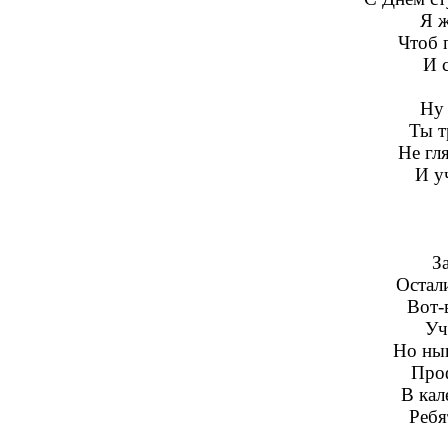
Я ж
Чтоб 
И 
Ну 
Ты т
Не гл
И у
З
Остали
Вот-
Уч
Но нын
Про
В кал
Ребя