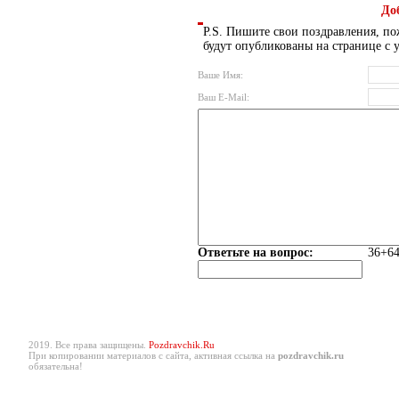
До
P.S. Пишите свои поздравления, по
будут опубликованы на странице с 
Ваше Имя:
Ваш E-Mail:
Ответьте на вопрос:
36+64
2019. Все права защищены.
Pozdravchik.Ru
При копировании материалов с сайта, активная ссылка на
pozdravchik.ru
обязательна!