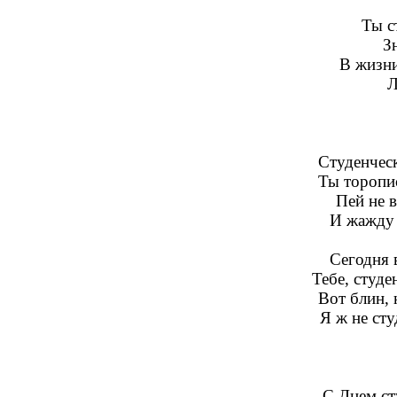
Ты ст
З
В жизни
Л
Студенчес
Ты торопи
Пей не в
И жажду 
Сегодня 
Тебе, студе
Вот блин, 
Я ж не сту
С Днем ст