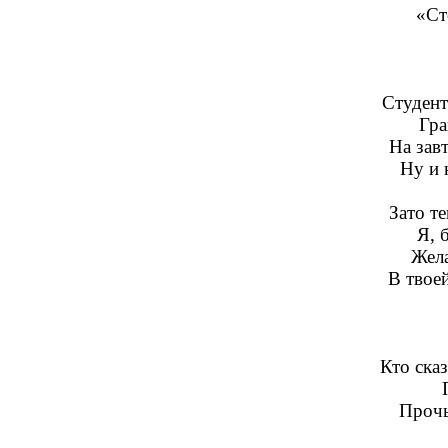
«Ст
Студент
Гра
На завт
Ну и 
Зато т
Я, 
Жел
В твоей
Кто сказ
Прочь