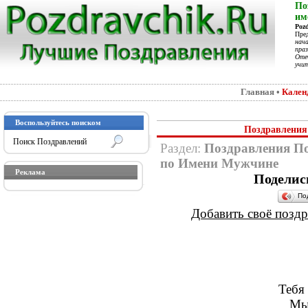
По
им
Poz
Пре
нач
праз
Отеч
учит
Главная
•
Кален
Воспользуйтесь поиском
Поздравления 
Раздел:
Поздравления П
по Имени Мужчине
Реклама
Поделис
По
Добавить своё поздра
Тебя
Мы