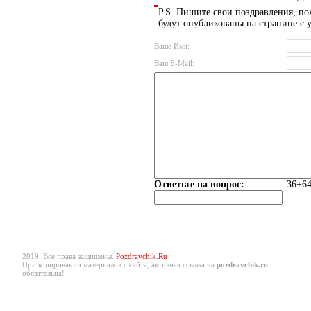
P.S. Пишите свои поздравления, по
будут опубликованы на странице с 
Ваше Имя:
Ваш E-Mail:
Ответьте на вопрос:
36+64
2019. Все права защищены.
Pozdravchik.Ru
При копировании материалов с сайта, активная ссылка на
pozdravchik.ru
обязательна!