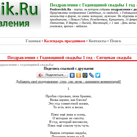
Поздравления с Годовщиной свадьбы 1 год 
Pozdravchik.Ru
- портал, на котором собраны
поздравления с д
Представлены
поздравления Свадебные, со свадьбой, с Годовщино
начальству в фирме, по имени женщине, мужчине
. Не обделены 
праздниками, с Новым Годом, Рождеством, Крещением, 14 феврал
Отечества, 8 Марта, с Пасхой, Масленицей, с 1 мая - День весны 
учителям, врачам - медикам
.
Главная
•
Календарь праздников
•
Контакты
•
Поиск
Поздравления с Годовщиной свадьбы 1 год - Ситцевая свадьба
дравления с годовщиной свадьбы
Поделись ссылкой с друзьями
Поделиться…
Добавить своё поздравление, стих, смс легко - напишите комментарий!
1
Пробка стрельни, пена брызни,
Вилка юркни, как блесна!
Это год совместной жизни,
То есть лето и весна.
Плюс ещё зима и осень,
О которых не смолчу.
В год, который високосен,
Плюс ещё совсем чуть-чуть.
Вышла ситцевая свадьба,
Праздник ткани из х/б.