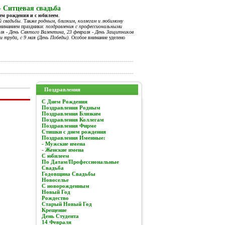
- Ситцевая свадьба
нем рождения и с юбилеем
.
й свадьбы
. Также
родным, близким, коллегам и любимому
вниманием праздники:
поздравления с профессиональными
я - День Святого Валентина, 23 февраля - День Защитников
и труда, с 9 мая (День Победы).
Особое внимание уделено
Поздравления
C Днем Рождения
Поздравления Родным
Поздравления Близким
Поздравления Коллегам
Поздравления Фирме
Стишки с днем рождения
Поздравления Именные:
- Мужские имена
- Женские имена
С юбилеем
По Датам/Профессиональные
Свадьба
Годовщина Свадьбы
Новоселье
С новорожденным
Новый Год
Рождество
Старый Новый Год
Крещение
День Студента
14 Февраля