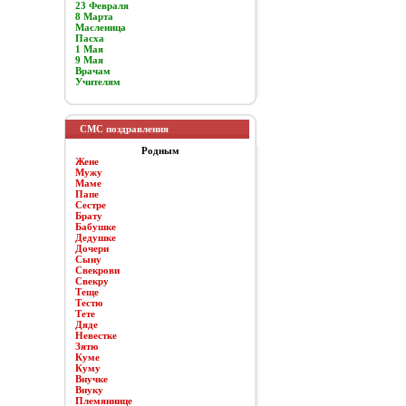
23 Февраля
8 Марта
Масленица
Пасха
1 Мая
9 Мая
Врачам
Учителям
СМС поздравления
Родным
Жене
Мужу
Маме
Папе
Сестре
Брату
Бабушке
Дедушке
Дочери
Сыну
Свекрови
Свекру
Теще
Тестю
Тете
Дяде
Невестке
Зятю
Куме
Куму
Внучке
Внуку
Племяннице