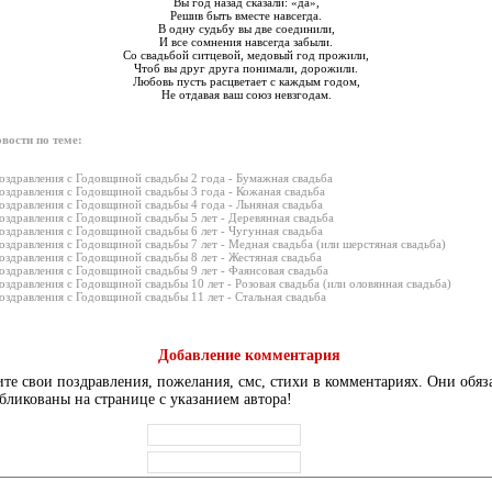
Вы год назад сказали: «да»,
Решив быть вместе навсегда.
В одну судьбу вы две соединили,
И все сомнения навсегда забыли.
Со свадьбой ситцевой, медовый год прожили,
Чтоб вы друг друга понимали, дорожили.
Любовь пусть расцветает с каждым годом,
Не отдавая ваш союз невзгодам.
вости по теме:
оздравления с Годовщиной свадьбы 2 года - Бумажная свадьба
оздравления с Годовщиной свадьбы 3 года - Кожаная свадьба
оздравления с Годовщиной свадьбы 4 года - Льняная свадьба
оздравления с Годовщиной свадьбы 5 лет - Деревянная свадьба
оздравления с Годовщиной свадьбы 6 лет - Чугунная свадьба
оздравления с Годовщиной свадьбы 7 лет - Медная свадьба (или шерстяная свадьба)
оздравления с Годовщиной свадьбы 8 лет - Жестяная свадьба
оздравления с Годовщиной свадьбы 9 лет - Фаянсовая свадьба
оздравления с Годовщиной свадьбы 10 лет - Розовая свадьба (или оловянная свадьба)
оздравления с Годовщиной свадьбы 11 лет - Стальная свадьба
Добавление комментария
те свои поздравления, пожелания, смс, стихи в комментариях. Они обяз
бликованы на странице с указанием автора!