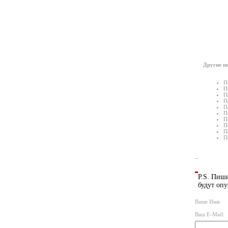
Другие но
П
П
П
П
П
П
П
П
П
П
P.S. Пиши
будут опу
Ваше Имя:
Ваш E-Mail: