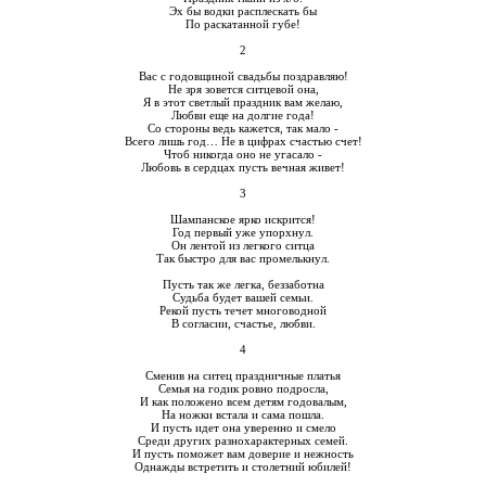
Эх бы водки расплескать бы
По раскатанной губе!
2
Вас с годовщиной свадьбы поздравляю!
Не зря зовется ситцевой она,
Я в этот светлый праздник вам желаю,
Любви еще на долгие года!
Со стороны ведь кажется, так мало -
Всего лишь год… Не в цифрах счастью счет!
Чтоб никогда оно не угасало -
Любовь в сердцах пусть вечная живет!
3
Шампанское ярко искрится!
Год первый уже упорхнул.
Он лентой из легкого ситца
Так быстро для вас промелькнул.
Пусть так же легка, беззаботна
Судьба будет вашей семьи.
Рекой пусть течет многоводной
В согласии, счастье, любви.
4
Сменив на ситец праздничные платья
Семья на годик ровно подросла,
И как положено всем детям годовалым,
На ножки встала и сама пошла.
И пусть идет она уверенно и смело
Среди других разнохарактерных семей.
И пусть поможет вам доверие и нежность
Однажды встретить и столетний юбилей!