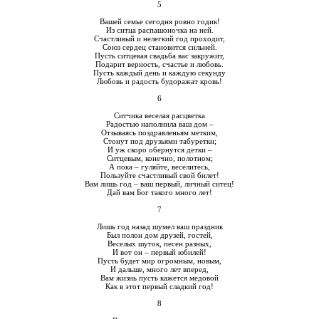
5
Вашей семье сегодня ровно годик!
Из ситца распашоночка на ней.
Счастливый и нелегкий год проходит,
Союз сердец становится сильней.
Пусть ситцевая свадьба вас закружит,
Подарит верность, счастье и любовь.
Пусть каждый день и каждую секунду
Любовь и радость будоражат кровь!
6
Ситчика веселая расцветка
Радостью наполнила ваш дом –
Отзываясь поздравленьям метким,
Стонут под друзьями табуретки;
И уж скоро обернутся детки –
Ситцевым, конечно, полотном;
А пока – гуляйте, веселитесь,
Пользуйте счастливый свой билет!
Вам лишь год – ваш первый, личный ситец!
Дай вам Бог такого много лет!
7
Лишь год назад шумел ваш праздник
Был полон дом друзей, гостей,
Веселых шуток, песен разных,
И вот он – первый юбилей!
Пусть будет мир огромным, новым,
И дальше, много лет вперед,
Вам жизнь пусть кажется медовой
Как в этот первый сладкий год!
8