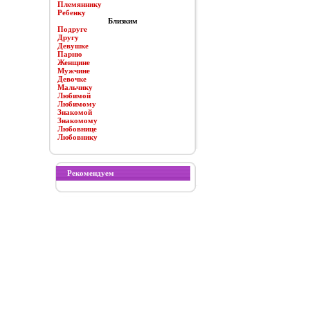
Племяннику
Ребенку
Близким
Подруге
Другу
Девушке
Парню
Женщине
Мужчине
Девочке
Мальчику
Любимой
Любимому
Знакомой
Знакомому
Любовнице
Любовнику
Рекомендуем