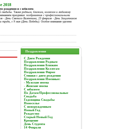
е 2018
нем рождения и с юбилеем
.
й свадьбы
. Также
родным, близким, коллегам и любимому
вниманием праздники:
поздравления с профессиональными
я - День Святого Валентина, 23 февраля - День Защитников
и труда, с 9 мая (День Победы).
Особое внимание уделено
Поздравления
C Днем Рождения
Поздравления Родным
Поздравления Близким
Поздравления Коллегам
Поздравления Фирме
Стишки с днем рождения
Поздравления Именные:
- Мужские имена
- Женские имена
С юбилеем
По Датам/Профессиональные
Свадьба
Годовщина Свадьбы
Новоселье
С новорожденным
Новый Год
Рождество
Старый Новый Год
Крещение
День Студента
14 Февраля