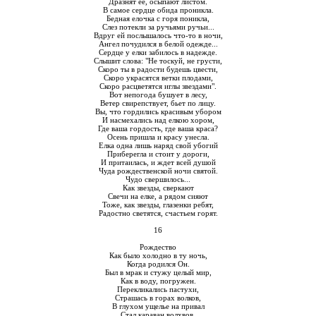
Дразнят ее, осыпают листом.
В самое сердце обида проникла.
Бедная елочка с горя поникла,
Слез потекли за ручьями ручьи...
Вдруг ей послышалось что-то в ночи,
Ангел почудился в белой одежде...
Сердце у елки забилось в надежде.
Слышит слова: "Не тоскуй, не грусти,
Скоро ты в радости будешь цвести,
Скоро украсятся ветки плодами,
Скоро расцветятся иглы звездами".
Вот непогода бушует в лесу,
Ветер свирепствует, бьет по лицу.
Вы, что гордились красивым убором
И насмехались над елкою хором,
Где ваша гордость, где ваша краса?
Осень пришла и красу унесла.
Елка одна лишь наряд свой убогий
Приберегла и стоит у дороги,
И притаилась, и ждет всей душой
Чуда рождественской ночи святой.
Чудо свершилось...
Как звезды, сверкают
Свечи на елке, а рядом сияют
Тоже, как звезды, глазенки ребят,
Радостно светятся, счастьем горят.
16
Рождество
Как было холодно в ту ночь,
Когда родился Он.
Был в мрак и стужу целый мир,
Как в воду, погружен.
Перекликались пастухи,
Страшась в горах волков,
В глухом ущелье на привал
Стал караван волхвов.