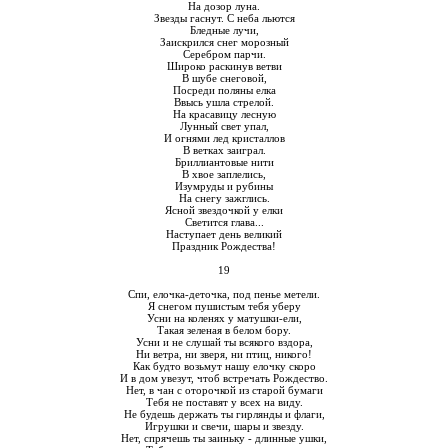
На дозор луна.
Звезды гаснут. С неба льются
Бледные лучи,
Заискрился снег морозный
Серебром парчи.
Широко раскинув ветви
В шубе снеговой,
Посреди поляны елка
Ввысь ушла стрелой.
На красавицу лесную
Лунный свет упал,
И огнями лед кристаллов
В ветках заиграл.
Бриллиантовые нити
В хвое заплелись,
Изумруды и рубины
На снегу зажглись.
Ясной звездочкой у елки
Светится глава...
Наступает день великий
Праздник Рождества!
19
Спи, елочка-деточка, под пенье метели.
Я снегом пушистым тебя уберу
Усни на коленях у матушки-ели,
Такая зеленая в белом бору.
Усни и не слушай ты всякого вздора,
Ни ветра, ни зверя, ни птиц, никого!
Как будто возьмут нашу елочку скоро
И в дом увезут, чтоб встречать Рождество.
Нет, в чан с оторочкой из старой бумаги
Тебя не поставят у всех на виду.
Не будешь держать ты гирлянды и флаги,
Игрушки и свечи, шары и звезду.
Нет, спрячешь ты заиньку - длинные ушки,