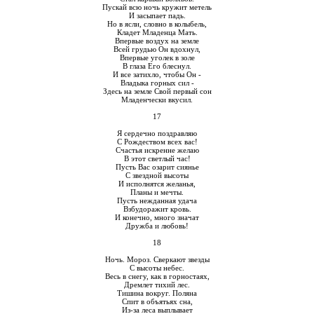
Пускай всю ночь кружит метель
И засыпает падь.
Но в ясли, словно в колыбель,
Кладет Младенца Мать.
Впервые воздух на земле
Всей грудью Он вдохнул,
Впервые уголек в золе
В глаза Его блеснул.
И все затихло, чтобы Он -
Владыка горных сил -
Здесь на земле Свой первый сон
Младенчески вкусил.
17
Я сердечно поздравляю
С Рождеством всех вас!
Счастья искренне желаю
В этот светлый час!
Пусть Вас озарит сиянье
С звездной высоты
И исполнятся желанья,
Планы и мечты.
Пусть нежданная удача
Взбудоражит кровь.
И конечно, много значат
Дружба и любовь!
18
Ночь. Мороз. Сверкают звезды
С высоты небес.
Весь в снегу, как в горностаях,
Дремлет тихий лес.
Тишина вокруг. Поляна
Спит в объятьях сна,
Из-за леса выплывает