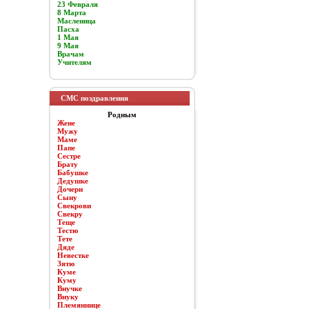
23 Февраля
8 Марта
Масленица
Пасха
1 Мая
9 Мая
Врачам
Учителям
СМС поздравления
Родным
Жене
Мужу
Маме
Папе
Сестре
Брату
Бабушке
Дедушке
Дочери
Сыну
Свекрови
Свекру
Теще
Тестю
Тете
Дяде
Невестке
Зятю
Куме
Куму
Внучке
Внуку
Племяннице