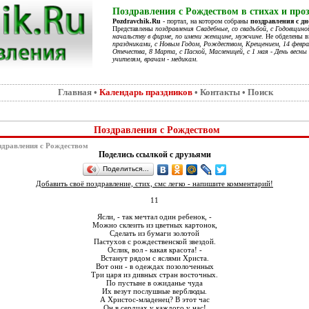
Поздравления с Рождеством в стихах и проз
Pozdravchik.Ru
- портал, на котором собраны
поздравления с д
Представлены
поздравления Свадебные, со свадьбой, с Годовщино
начальству в фирме, по имени женщине, мужчине
. Не обделены 
праздниками, с Новым Годом, Рождеством, Крещением, 14 феврал
Отечества, 8 Марта, с Пасхой, Масленицей, с 1 мая - День весны 
учителям, врачам - медикам
.
Главная
•
Календарь праздников
•
Контакты
•
Поиск
Поздравления с Рождеством
дравления с Рождеством
Поделись ссылкой с друзьями
Поделиться…
Добавить своё поздравление, стих, смс легко - напишите комментарий!
11
Ясли, - так мечтал один ребенок, -
Можно склеить из цветных картонок,
Сделать из бумаги золотой
Пастухов с рождественской звездой.
Ослик, вол - какая красота! -
Встанут рядом с яслями Христа.
Вот они - в одеждах позолоченных
Три царя из дивных стран восточных.
По пустыне в ожиданье чуда
Их везут послушные верблюды.
А Христос-младенец? В этот час
Он в сердцах у каждого у нас!