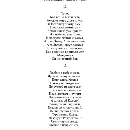
12
Того,
Кто вечно был и есть,
Рождает миру Дева днесь.
И Неприступному Ему -
Непостижимому уму
Земля нашла уже приют.
И в небе ангелы поют,
И пастухи спешат с холма,
И пред Звездой теснится тьма,
А за Звездой идут волхвы.
И в эту ночь познали мы,
Как ради нас родиться мог
Младенец -
Он же вечный Бог.
13
Глубже в небе синева,
Ярче вспыхнула звезда...
Приходила Коляда
Накануне Рождества.
По сугробам снеговым
Шла, смеясь и веселясь,
И к знакомым и чужим
Под окошками стучась.
А за старой Колядой
Колядовщики пришли,
Встали шумною толпой,
Песню звонко повели:
"Уродилась Коляда
Накануне Рождества..."
Светит яркая звезда,
Глубже в небе синева...