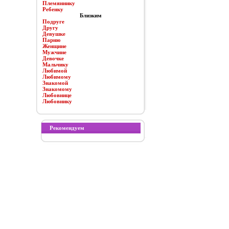
Племяннику
Ребенку
Близким
Подруге
Другу
Девушке
Парню
Женщине
Мужчине
Девочке
Мальчику
Любимой
Любимому
Знакомой
Знакомому
Любовнице
Любовнику
Рекомендуем