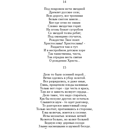
14
Под покровом ночи звездной
Дремлет русское село;
Всю дорогу, все тропинки
Белым снегом замело...
Кое-где огни по окнам
Словно звездочки горят.
На огонь бежит сугробом
Со звездой толпа ребят;
Под оконцами стучатся,
Рождество Твое поют.
Христославы! Христославы! -
Раздается там и тут.
И в нестройном детском хоре
Так таинственна, чиста,
Так отрадна весть святая
О рождении Христа...
15
Дело то было осенней порой...
Ветки оделись в убор золотой.
Все разрядились, и даже иные,
Глянь, прицепили плоды наливные.
Только вот горе - где честь и краса,
Там же и зависть волнует сердца...
Дело такое, что надо стараться,
Как бы похуже других не остаться.
Слышится шум - то идет разговор,
То разгорелся завистливый спор
Только молчит, притаившись в сторонке,
Елка колючая, жмется к сосенке.
Иглы мохнатых зеленых ветвей
Колются больно, но колют больней
Бедную елку деревья-соседи
Злыми насмешками в шумной беседе.