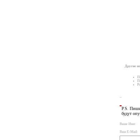
Другие но
П
П
Р
P.S. Пиши
будут опу
Ваше Имя:
Ваш E-Mail: