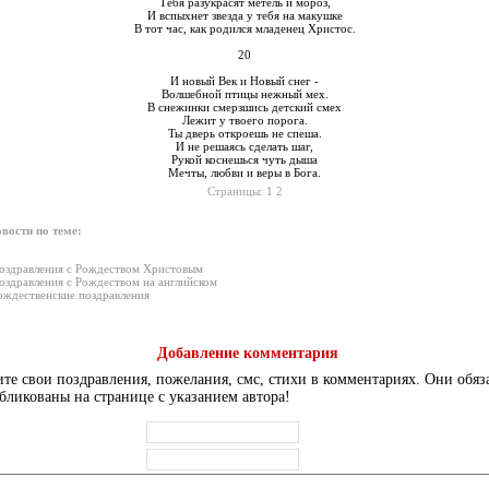
Тебя разукрасят метель и мороз,
И вспыхнет звезда у тебя на макушке
В тот час, как родился младенец Христос.
20
И новый Век и Новый снег -
Волшебной птицы нежный мех.
В снежинки смерзшись детский смех
Лежит у твоего порога.
Ты дверь откроешь не спеша.
И не решаясь сделать шаг,
Рукой коснешься чуть дыша
Мечты, любви и веры в Бога.
Страницы:
1
2
вости по теме:
оздравления с Рождеством Христовым
оздравления с Рождеством на английском
ождественские поздравления
Добавление комментария
те свои поздравления, пожелания, смс, стихи в комментариях. Они обяз
бликованы на странице с указанием автора!