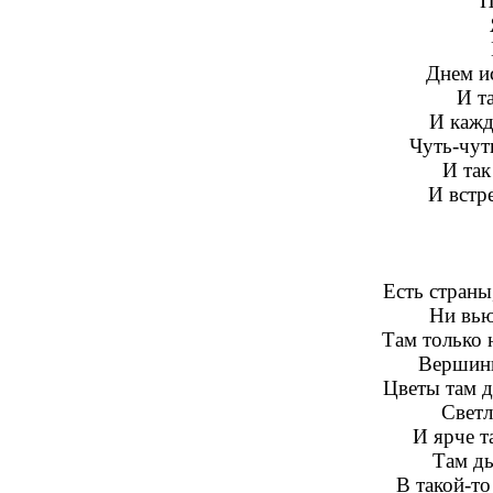
П
Днем и
И т
И кажд
Чуть-чут
И так
И встре
Есть страны
Ни вью
Там только 
Вершины
Цветы там д
Светл
И ярче т
Там ды
В такой-т