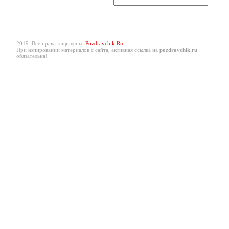
2019. Все права защищены.
Pozdravchik.Ru
При копировании материалов с сайта, активная ссылка на
pozdravchik.ru
обязательна!