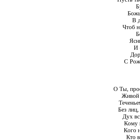
Б
Божь
В 
Чтоб н
Б
Ясны
И 
Дор
С Рож
О Ты, про
Живой 
Теченье
Без лиц,
Дух вс
Кому 
Кого н
Кто в