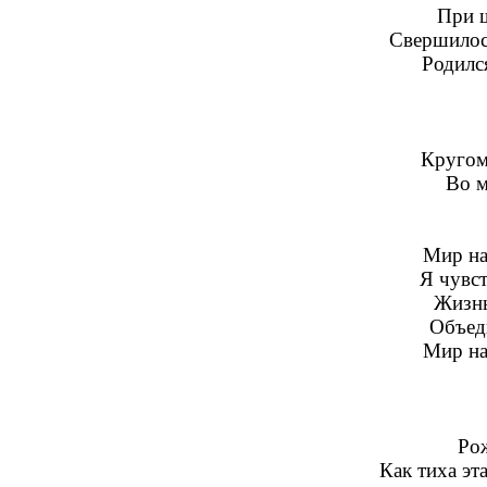
При ш
Свершилос
Родилс
Кругом
Во м
Мир на 
Я чувст
Жизнь
Объед
Мир на 
Ро
Как тиха эта