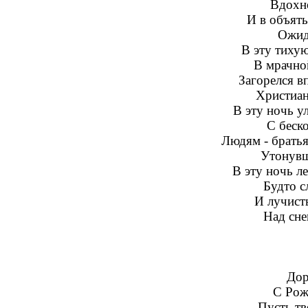
Вдохно
И в объять
Ожид
В эту тихую
В мрачно
Загорелся в
Христиан
В эту ночь 
С беск
Людям - братья
Утонувши
В эту ночь л
Будто с
И лучист
Над сне
Дор
С Рож
Пусть тв