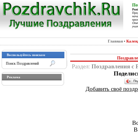
По
Poz
Пре
нач
праз
Отеч
учит
Главная
•
Кален
Воспользуйтесь поиском
Поздравле
Раздел:
Поздравления с 
Поделис
Реклама
По
Добавить своё поздра
Вс
В