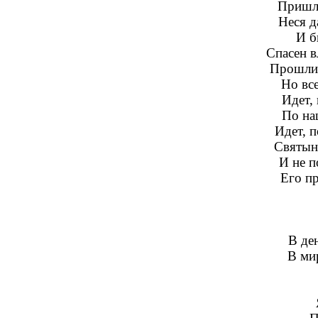
Пришли
Неся д
И б
Спасен в
Прошли 
Но вс
Идет, 
По на
Идет, 
Святын
И не п
Его пр
В де
В мир