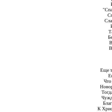
"Спа
Сп
Сла
Т
Б
В
В
Еще т
Е
Что
Новор
Тогд
Чужд
Бла
К Хрис