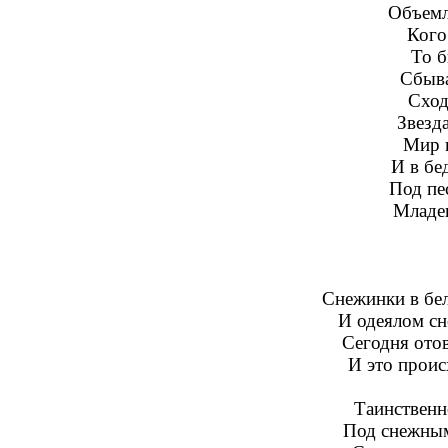
Объемле
Кого
То б
Сбыва
Сход
Звезда
Мир 
И в бе
Под пе
Младен
Снежинки в бел
И одеялом сн
Сегодня ото
И это проис
Таинственн
Под снежным