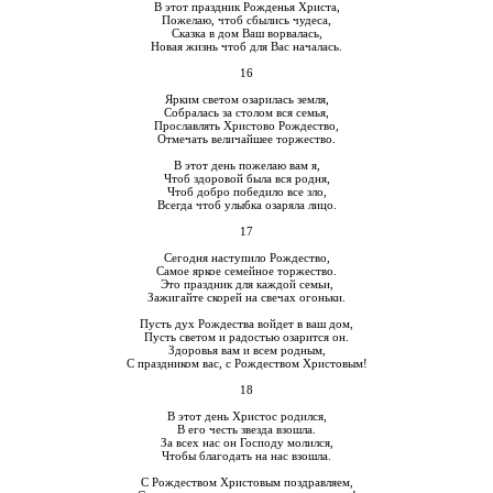
В этот праздник Рожденья Христа,
Пожелаю, чтоб сбылись чудеса,
Сказка в дом Ваш ворвалась,
Новая жизнь чтоб для Вас началась.
16
Ярким светом озарилась земля,
Собралась за столом вся семья,
Прославлять Христово Рождество,
Отмечать величайшее торжество.
В этот день пожелаю вам я,
Чтоб здоровой была вся родня,
Чтоб добро победило все зло,
Всегда чтоб улыбка озаряла лицо.
17
Сегодня наступило Рождество,
Самое яркое семейное торжество.
Это праздник для каждой семьи,
Зажигайте скорей на свечах огоньки.
Пусть дух Рождества войдет в ваш дом,
Пусть светом и радостью озарится он.
Здоровья вам и всем родным,
С праздником вас, с Рождеством Христовым!
18
В этот день Христос родился,
В его честь звезда взошла.
За всех нас он Господу молился,
Чтобы благодать на нас взошла.
С Рождеством Христовым поздравляем,