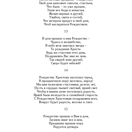
Твой дом наполнит смехом, счастьем,
Что было – то уже прошло,
Ушли все беды и ненастья.
Желаю верных я друзей,
Улыбок, света и гостей,
Что вечером придут в твой дом,
Чтоб насладиться Рождеством.
13
В дом пришло к нам Рождество –
Чудеса и волшебство,
В небе коль зажглась звезда –
То рождения Христа.
Будь же счастлив этот день,
Поздравлять Вас мне не лень.
Так скорей зови друзей,
Скоро будет юбилей!
14
Рождеству Христову наступил черед,
В праздничную пору веселись, народ!
Мы вам пожелаем счастливых долгих лет,
Пусть в сердцах пылает светлый, яркий свет.
Чтобы в вашем доме поселилась радость,
Яркой была молодость и спокойной старость.
С Рождеством Христовым поздравляем всех,
Вокруг будет радость, веселье и смех.
15
Рождество пришло к Вам в дом,
Засияло вмиг все в нем,
Праздника пришла пора
Радуется детвора.