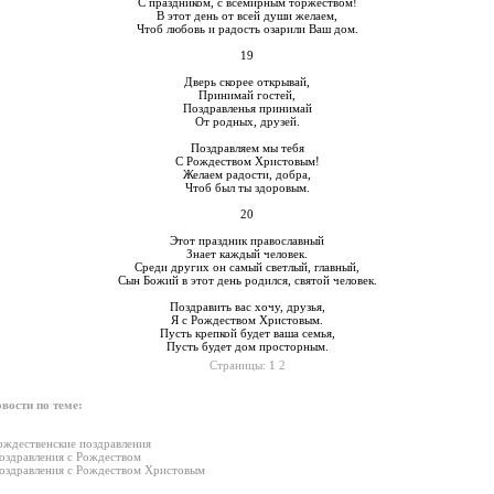
С праздником, с всемирным торжеством!
В этот день от всей души желаем,
Чтоб любовь и радость озарили Ваш дом.
19
Дверь скорее открывай,
Принимай гостей,
Поздравленья принимай
От родных, друзей.
Поздравляем мы тебя
С Рождеством Христовым!
Желаем радости, добра,
Чтоб был ты здоровым.
20
Этот праздник православный
Знает каждый человек.
Среди других он самый светлый, главный,
Сын Божий в этот день родился, святой человек.
Поздравить вас хочу, друзья,
Я с Рождеством Христовым.
Пусть крепкой будет ваша семья,
Пусть будет дом просторным.
Страницы:
1
2
вости по теме:
ождественские поздравления
оздравления с Рождеством
оздравления с Рождеством Христовым