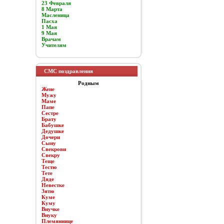
23 Февраля
8 Марта
Масленица
Пасха
1 Мая
9 Мая
Врачам
Учителям
СМС поздравления
Родным
Жене
Мужу
Маме
Папе
Сестре
Брату
Бабушке
Дедушке
Дочери
Сыну
Свекрови
Свекру
Теще
Тестю
Тете
Дяде
Невестке
Зятю
Куме
Куму
Внучке
Внуку
Племяннице