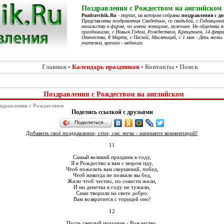
Поздравления с Рождеством на английском в
Pozdravchik.Ru
- портал, на котором собраны
поздравления с д
Представлены
поздравления Свадебные, со свадьбой, с Годовщино
начальству в фирме, по имени женщине, мужчине
. Не обделены 
праздниками, с Новым Годом, Рождеством, Крещением, 14 феврал
Отечества, 8 Марта, с Пасхой, Масленицей, с 1 мая - День весны 
учителям, врачам - медикам
.
Главная
•
Календарь праздников
•
Контакты
•
Поиск
Поздравления с Рождеством на английском
дравления с Рождеством
Поделись ссылкой с друзьями
Поделиться…
Добавить своё поздравление, стих, смс легко - напишите комментарий!
11
Самый великий праздник в году,
Я в Рождество к вам с миром иду,
Чтоб пожелать вам свершений, побед,
Чтоб никогда не познали вы бед,
Жили чтоб честно, по совести жили,
И ни денечка в году не тужили,
Сами творили на свете добро:
Вам возвратится с торицей оно!
12
Пусть светлый праздник - Рождество,