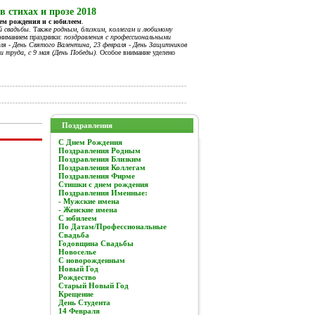
 стихах и прозе 2018
нем рождения и с юбилеем
.
й свадьбы
. Также
родным, близким, коллегам и любимому
вниманием праздники:
поздравления с профессиональными
я - День Святого Валентина, 23 февраля - День Защитников
и труда, с 9 мая (День Победы).
Особое внимание уделено
Поздравления
C Днем Рождения
Поздравления Родным
Поздравления Близким
Поздравления Коллегам
Поздравления Фирме
Стишки с днем рождения
Поздравления Именные:
- Мужские имена
- Женские имена
С юбилеем
По Датам/Профессиональные
Свадьба
Годовщина Свадьбы
Новоселье
С новорожденным
Новый Год
Рождество
Старый Новый Год
Крещение
День Студента
14 Февраля