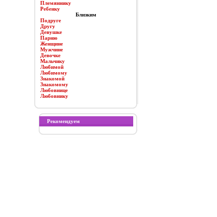
Племяннику
Ребенку
Близким
Подруге
Другу
Девушке
Парню
Женщине
Мужчине
Девочке
Мальчику
Любимой
Любимому
Знакомой
Знакомому
Любовнице
Любовнику
Рекомендуем