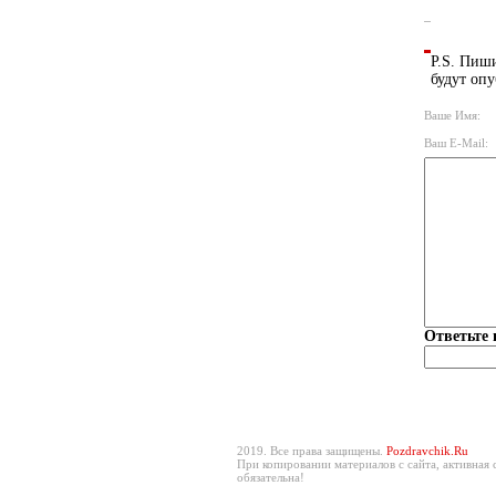
P.S. Пиши
будут опу
Ваше Имя:
Ваш E-Mail:
Ответьте 
2019. Все права защищены.
Pozdravchik.Ru
При копировании материалов с сайта, активная 
обязательна!