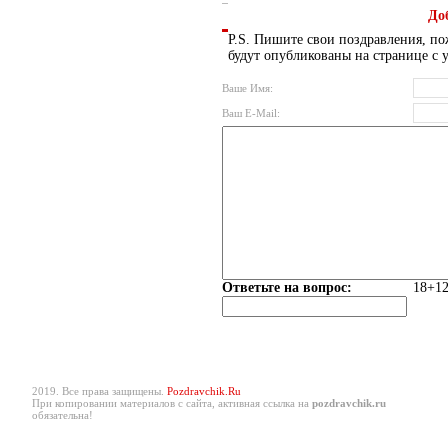
До
P.S. Пишите свои поздравления, по
будут опубликованы на странице с 
Ваше Имя:
Ваш E-Mail:
Ответьте на вопрос:
18+12
2019. Все права защищены.
Pozdravchik.Ru
При копировании материалов с сайта, активная ссылка на
pozdravchik.ru
обязательна!