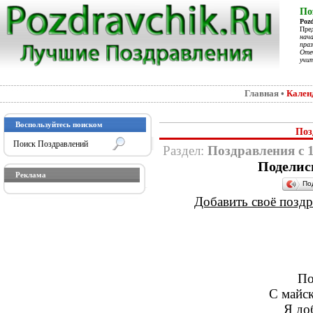
По
Poz
Пре
нач
праз
Отеч
учит
Главная
•
Кален
Воспользуйтесь поиском
Поз
Раздел:
Поздравления с 
Поделис
Реклама
По
Добавить своё поздра
По
С майс
Я до