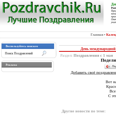
Де
Poz
Пре
нач
праз
Отеч
учит
Главная
•
Кален
Воспользуйтесь поиском
День международной
Раздел:
Поздравления с 1 мая
Подели
Реклама
По
Добавить своё поздравлени
Вот н
Красн
Все
С эт
Другие новости по теме: