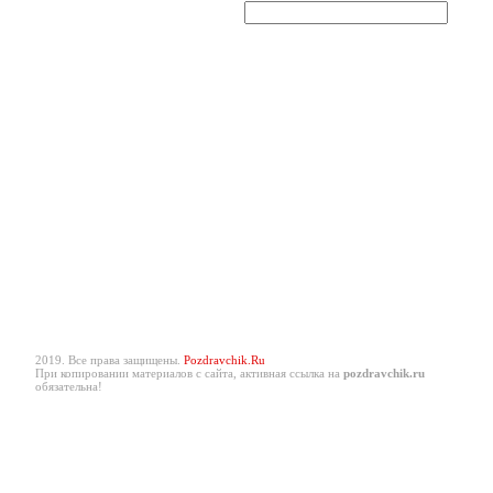
2019. Все права защищены.
Pozdravchik.Ru
При копировании материалов с сайта, активная ссылка на
pozdravchik.ru
обязательна!