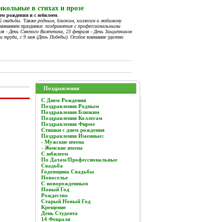
кольные в стихах и прозе
нем рождения и с юбилеем
.
й свадьбы
. Также
родным, близким, коллегам и любимому
вниманием праздники:
поздравления с профессиональными
я - День Святого Валентина, 23 февраля - День Защитников
и труда, с 9 мая (День Победы).
Особое внимание уделено
Поздравления
C Днем Рождения
Поздравления Родным
Поздравления Близким
Поздравления Коллегам
Поздравления Фирме
Стишки с днем рождения
Поздравления Именные:
- Мужские имена
- Женские имена
С юбилеем
По Датам/Профессиональные
Свадьба
Годовщина Свадьбы
Новоселье
С новорожденным
Новый Год
Рождество
Старый Новый Год
Крещение
День Студента
14 Февраля