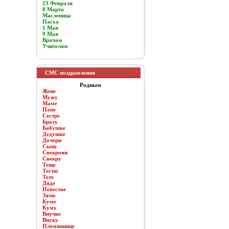
23 Февраля
8 Марта
Масленица
Пасха
1 Мая
9 Мая
Врачам
Учителям
СМС поздравления
Родным
Жене
Мужу
Маме
Папе
Сестре
Брату
Бабушке
Дедушке
Дочери
Сыну
Свекрови
Свекру
Теще
Тестю
Тете
Дяде
Невестке
Зятю
Куме
Куму
Внучке
Внуку
Племяннице