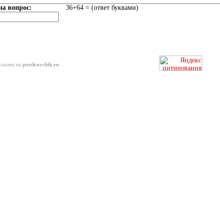
на вопрос:
36+64 = (ответ буквами)
ссылка на
pozdravchik.ru