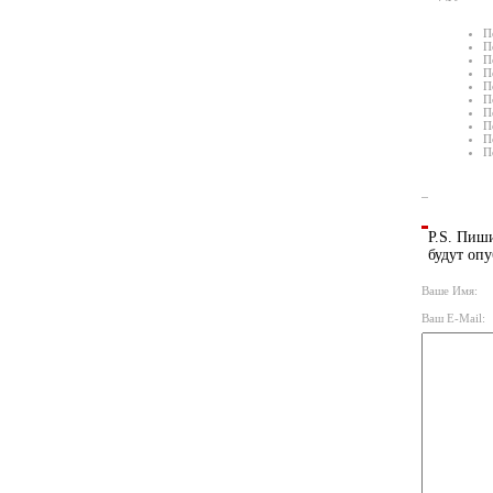
П
П
П
П
П
П
П
П
П
П
P.S. Пиши
будут опу
Ваше Имя:
Ваш E-Mail: