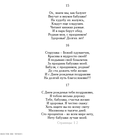
15
Ох, знаем мы, как балуют
Внучат и внуков бабушки!
На худобу их жалуясь,
Кладут еще оладушек.
Читают книжки разные.
И в парк берут обед.
Родная моя, с праздником!
Здоровья! Долгих лет!
16
Старушка – Божий одуванчик,
Красива в мудрости своей!
Я подымаю свой бокальчик
За праздник бабушки моей.
Бабуля, с праздником, родная!
До ста дожить тебе желаю
И с Днем рожденья поздравляя
На долгий путь благословляю!!!
17
С Днем рожденья тебя поздравляю,
Я тобою весьма дорожу.
Тебе, бабушка, счастья желаю
И здоровья. Я честно скажу:
Хоть ищите вы по всему свету
Миллионы и тысячи дней.
Сто процентов – во всем мире нету,
Нету бабушки лучше моей.
Страницы:
1
2
вости по теме: