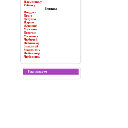
Племяннику
Ребенку
Близким
Подруге
Другу
Девушке
Парню
Женщине
Мужчине
Девочке
Мальчику
Любимой
Любимому
Знакомой
Знакомому
Любовнице
Любовнику
Рекомендуем