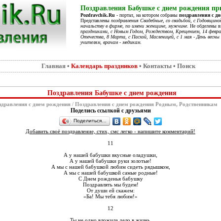
Поздравления Бабушке с днем рождения при
Pozdravchik.Ru
- портал, на котором собраны
поздравления с д
Представлены
поздравления Свадебные, со свадьбой, с Годовщино
начальству в фирме, по имени женщине, мужчине
. Не обделены 
праздниками, с Новым Годом, Рождеством, Крещением, 14 феврал
Отечества, 8 Марта, с Пасхой, Масленицей, с 1 мая - День весны 
учителям, врачам - медикам
.
Главная
•
Календарь праздников
•
Контакты
•
Поиск
Поздравления Бабушке с днем рождения
дравления с днем рождения
/
Поздравления с днем рождения Родным, Родственникам
Поделись ссылкой с друзьями
Поделиться…
Добавить своё поздравление, стих, смс легко - напишите комментарий!
11
А у нашей бабушки вкусные оладушки,
А у нашей бабушки руки золотые!
А мы с нашей бабушкой любим сидеть рядышком,
А мы с нашей бабушкой самые родные!
С Днем рожденья бабушку
Поздравлять мы будем!
От души ей скажем:
«Ба! Мы тебя любим!»
12
Ты не одно вложила дело в жизнь,