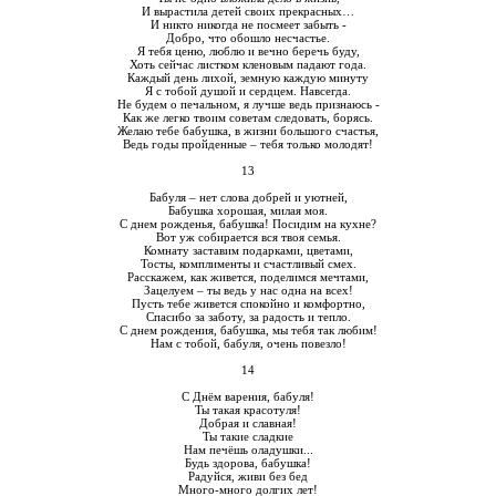
И вырастила детей своих прекрасных…
И никто никогда не посмеет забыть -
Добро, что обошло несчастье.
Я тебя ценю, люблю и вечно беречь буду,
Хоть сейчас листком кленовым падают года.
Каждый день лихой, земную каждую минуту
Я с тобой душой и сердцем. Навсегда.
Не будем о печальном, я лучше ведь признаюсь -
Как же легко твоим советам следовать, борясь.
Желаю тебе бабушка, в жизни большого счастья,
Ведь годы пройденные – тебя только молодят!
13
Бабуля – нет слова добрей и уютней,
Бабушка хорошая, милая моя.
С днем рожденья, бабушка! Посидим на кухне?
Вот уж собирается вся твоя семья.
Комнату заставим подарками, цветами,
Тосты, комплименты и счастливый смех.
Расскажем, как живется, поделимся мечтами,
Зацелуем – ты ведь у нас одна на всех!
Пусть тебе живется спокойно и комфортно,
Спасибо за заботу, за радость и тепло.
С днем рождения, бабушка, мы тебя так любим!
Нам с тобой, бабуля, очень повезло!
14
С Днём варения, бабуля!
Ты такая красотуля!
Добрая и славная!
Ты такие сладкие
Нам печёшь оладушки...
Будь здорова, бабушка!
Радуйся, живи без бед
Много-много долгих лет!