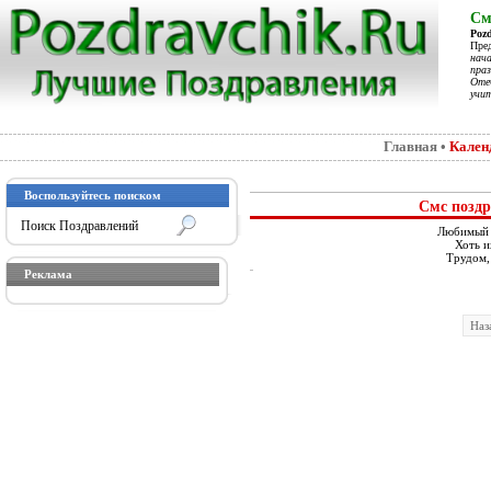
См
Poz
Пре
нач
праз
Отеч
учит
Главная
•
Кален
Воспользуйтесь поиском
Смс поздр
Любимый н
Хоть и
Трудом,
Реклама
Наз