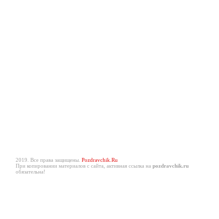
2019. Все права защищены.
Pozdravchik.Ru
При копировании материалов с сайта, активная ссылка на
pozdravchik.ru
обязательна!