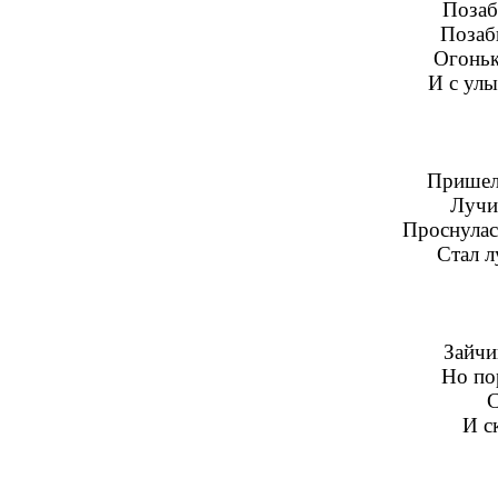
Позаб
Позаб
Огоньк
И с улы
Пришел 
Лучи 
Проснулас
Стал л
Зайчи
Но пор
С
И ск