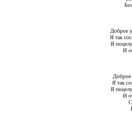
Бож
Доброе 
Я так со
Я поцел
И о
Доброе 
Я так со
Я поцел
И о
С