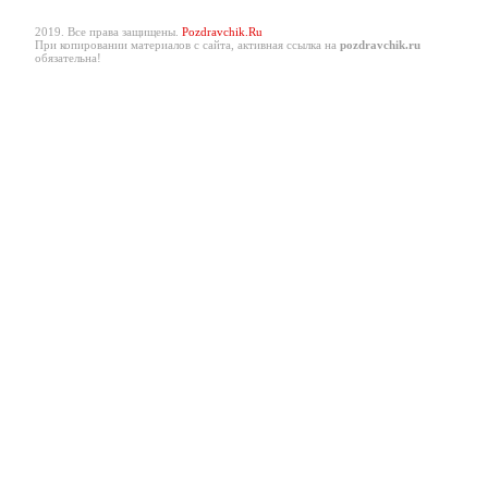
2019. Все права защищены.
Pozdravchik.Ru
При копировании материалов с сайта, активная ссылка на
pozdravchik.ru
обязательна!