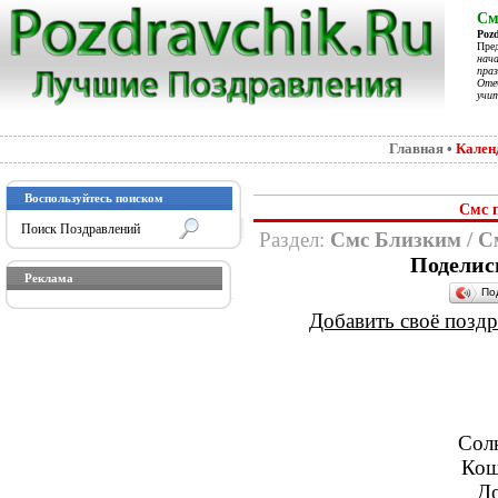
См
Poz
Пре
нач
праз
Отеч
учит
Главная
•
Кален
Воспользуйтесь поиском
Смс 
Раздел:
Смс Близким
/
С
Поделис
Реклама
По
Добавить своё поздра
Сол
Кош
До