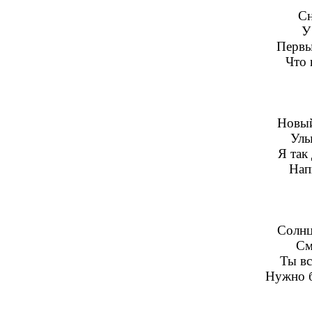
Сн
У
Первы
Что 
Новый
Улы
Я так
Нап
Солнц
См
Ты вс
Нужно б