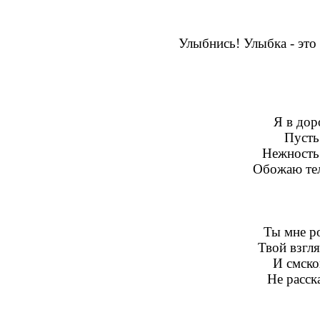
Улыбнись! Улыбка - это
Я в доро
Пусть
Нежность
Обожаю теле
Ты мне р
Твой взгля
И смско
Не расск