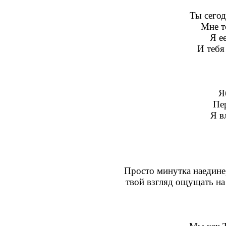
Ты сегод
Мне т
Я е
И тебя
Я
Пе
Я в
Просто минутка наедине,
твой взгляд ощущать на 