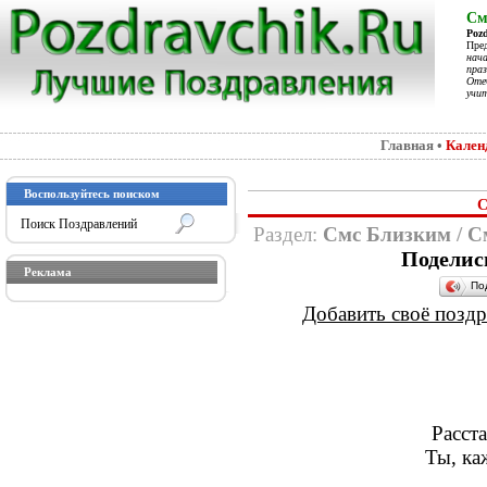
См
Poz
Пре
нач
праз
Отеч
учит
Главная
•
Кален
Воспользуйтесь поиском
С
Раздел:
Смс Близким
/
С
Поделис
Реклама
По
Добавить своё поздра
Расста
Ты, ка