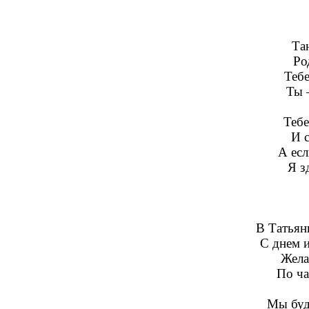
Та
Ро
Тебе
Ты 
Тебе
И 
А есл
Я з
В Татьян
С днем 
Жела
По ча
Мы буд