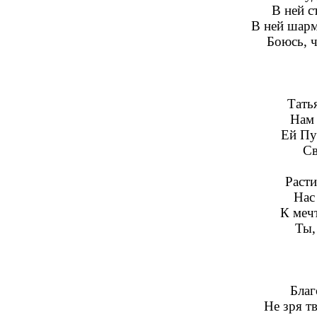
В ней с
В ней шарм,
Боюсь, ч
Тать
Нам 
Ей Пу
Св
Расти
Нас
К мечт
Ты,
Благ
Не зря т