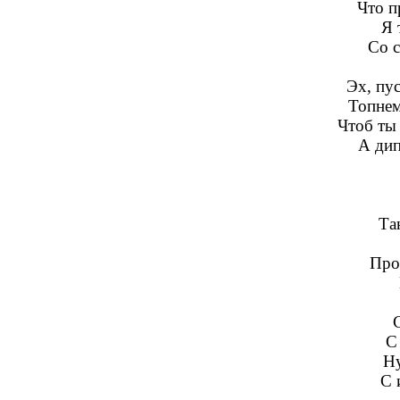
Что п
Я 
Со 
Эх, пус
Топнем
Чтоб ты 
А дип
Та
Про
С
Ну
С 