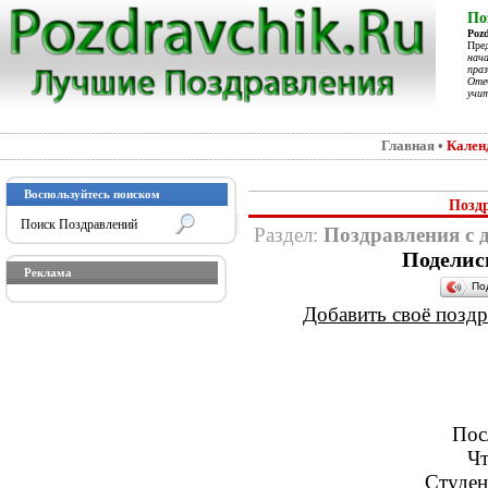
По
Poz
Пре
нач
праз
Отеч
учит
Главная
•
Кален
Воспользуйтесь поиском
Позд
Раздел:
Поздравления с д
Поделис
Реклама
По
Добавить своё поздра
Пос
Чт
Студен