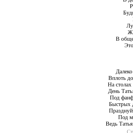
Р
Буд
Лу
Жг
В обще
Это
Далеко
Вплоть до
На столах
День Тать
Под фанф
Быстрых 
Празднуйт
Под м
Ведь Татья
Ст