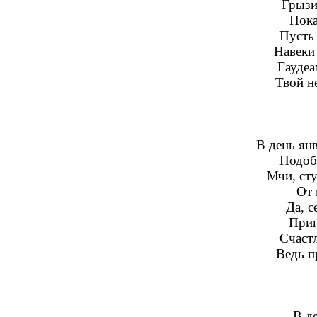
Грызи
Пока
Пусть
Навеки
Гаудеа
Твой н
В день янв
Подоб
Мчи, сту
От 
Да, с
Прин
Счастл
Ведь п
В д