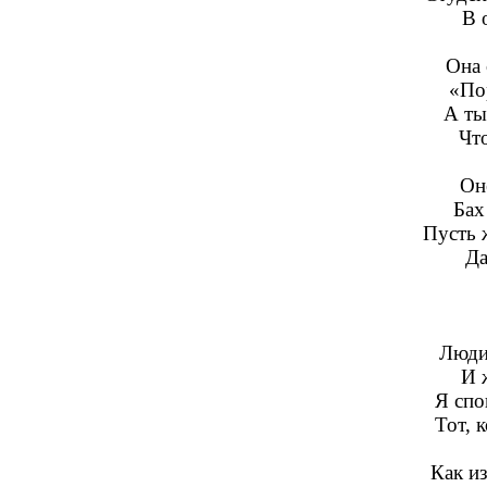
В 
Она 
«По
А ты
Что
Оне
Бах
Пусть 
Да
Люди
И 
Я спо
Тот, 
Как из