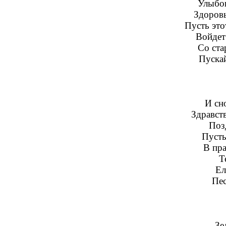
Улыбок
Здоровь
Пусть это
Войдет
Со ста
Пускай
И сно
Здравст
Поз
Пусть
В пра
Т
Ел
Пе
Зе