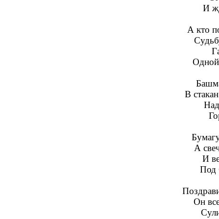
И ж
А кто п
Судьб
Г
Одной 
Башма
В стакан
Над
Го
Бумагу
А свеч
И ве
Под 
Поздрави
Он вс
Сули