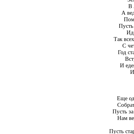
В 
А ве
Пом
Пусть 
Ид
Так всех
С че
Год ст
Вст
И еде
И
Еще од
Собрат
Пусть за
Нам ве
Пусть ста