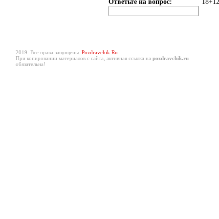
Ответьте на вопрос:
18+12
2019. Все права защищены.
Pozdravchik.Ru
При копировании материалов с сайта, активная ссылка на
pozdravchik.ru
обязательна!