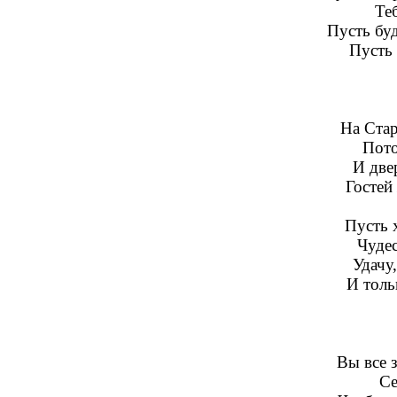
Те
Пусть буд
Пусть 
На Ста
Пото
И две
Гостей
Пусть 
Чудес
Удачу
И толь
Вы все 
Се