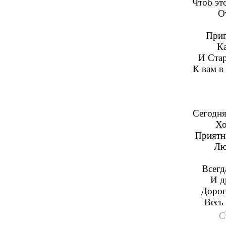
Чтоб эт
О
Приг
Ка
И Стар
К вам в
Сегодня
Хо
Приятн
Лю
Всегд
И д
Дорог
Весь 
С