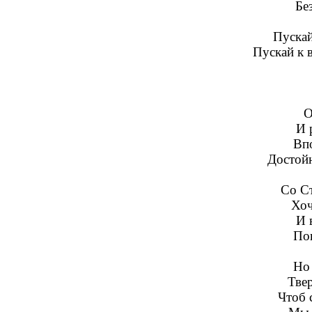
Бе
Пускай
Пускай к в
О
И 
Вп
Достойн
Со С
Хоч
И 
По
Но 
Твер
Чтоб 