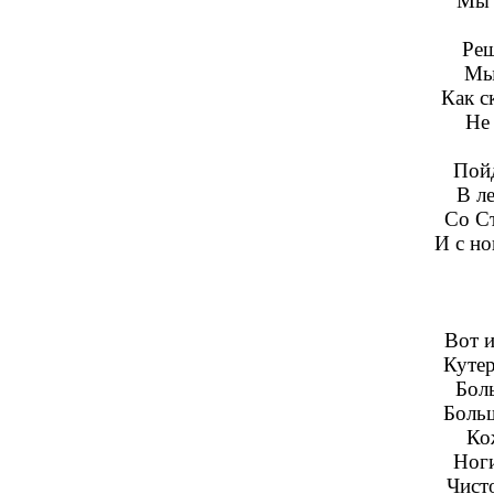
Мы 
Реш
Мы
Как с
Не 
Пойд
В ле
Со С
И с н
Вот и
Кутер
Бол
Больш
Ко
Ноги
Чисто