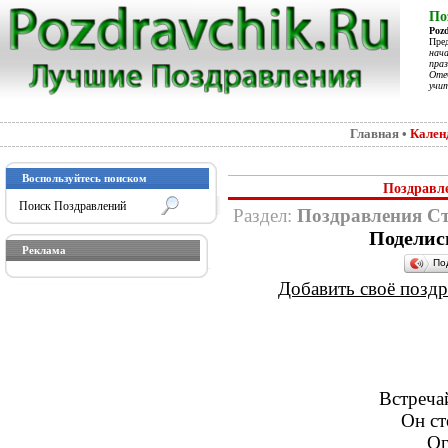
По
Poz
Пре
нач
праз
Отеч
учит
Главная
•
Кален
Воспользуйтесь поиском
Поздравл
Раздел:
Поздравления С
Поделис
Реклама
По
Добавить своё поздра
Встреча
Он ст
Ог