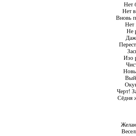
Нет 
Нет в
Вновь п
Нет 
Не 
Даже
Перест
Зас
Изо 
Чис
Новы
Вый
Окун
Черт! З
Сёдня 
Желаю
Весел