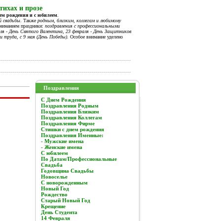
тихах и прозе
нем рождения и с юбилеем
.
й свадьбы
. Также
родным, близким, коллегам и любимому
вниманием праздники:
поздравления с профессиональными
я - День Святого Валентина, 23 февраля - День Защитников
и труда, с 9 мая (День Победы).
Особое внимание уделено
Поздравления
C Днем Рождения
Поздравления Родным
Поздравления Близким
Поздравления Коллегам
Поздравления Фирме
Стишки с днем рождения
Поздравления Именные:
- Мужские имена
- Женские имена
С юбилеем
По Датам/Профессиональные
Свадьба
Годовщина Свадьбы
Новоселье
С новорожденным
Новый Год
Рождество
Старый Новый Год
Крещение
День Студента
14 Февраля