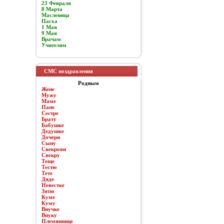
23 Февраля
8 Марта
Масленица
Пасха
1 Мая
9 Мая
Врачам
Учителям
СМС поздравления
Родным
Жене
Мужу
Маме
Папе
Сестре
Брату
Бабушке
Дедушке
Дочери
Сыну
Свекрови
Свекру
Теще
Тестю
Тете
Дяде
Невестке
Зятю
Куме
Куму
Внучке
Внуку
Племяннице