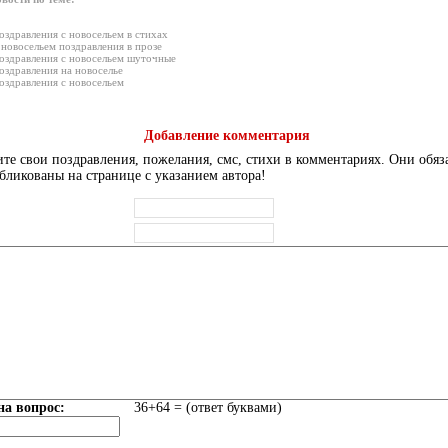
оздравления с новосельем в стихах
 новосельем поздравления в прозе
оздравления с новосельем шуточные
оздравления на новоселье
оздравления с новосельем
Добавление комментария
те свои поздравления, пожелания, смс, стихи в комментариях. Они обяз
бликованы на странице с указанием автора!
на вопрос:
36+64 = (ответ буквами)