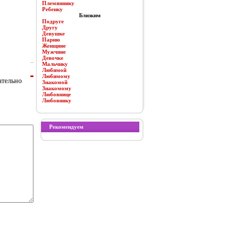
Племяннику
Ребенку
Близким
Подруге
Другу
Девушке
Парню
Женщине
Мужчине
Девочке
Мальчику
Любимой
Любимому
ательно
Знакомой
Знакомому
Любовнице
Любовнику
Рекомендуем