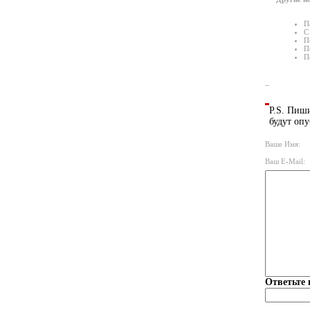
П
С
П
П
П
P.S. Пиши
будут опу
Ваше Имя:
Ваш E-Mail:
Ответьте 