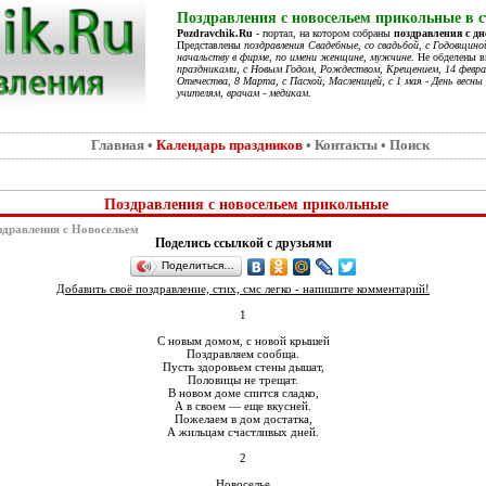
Поздравления с новосельем прикольные в с
Pozdravchik.Ru
- портал, на котором собраны
поздравления с д
Представлены
поздравления Свадебные, со свадьбой, с Годовщино
начальству в фирме, по имени женщине, мужчине
. Не обделены 
праздниками, с Новым Годом, Рождеством, Крещением, 14 феврал
Отечества, 8 Марта, с Пасхой, Масленицей, с 1 мая - День весны 
учителям, врачам - медикам
.
Главная
•
Календарь праздников
•
Контакты
•
Поиск
Поздравления с новосельем прикольные
дравления с Новосельем
Поделись ссылкой с друзьями
Поделиться…
Добавить своё поздравление, стих, смс легко - напишите комментарий!
1
С новым домом, с новой крышей
Поздравляем сообща.
Пусть здоровьем стены дышат,
Половицы не трещат.
В новом доме спится сладко,
А в своем — еще вкусней.
Пожелаем в дом достатка,
А жильцам счастливых дней.
2
Новоселье