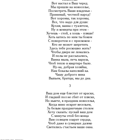
Вот настал и Ваш черед.
Мы пришли на новоселье,
Посмотреть Ваши владенья -
Принимай, честной народ!
Вот хоромы, так хоромы,
Все, что надо для души:
Кухня, ванна с туалетом,
Ну и комнаты при этом -
Хочешь - стой, а хошь - пляши!
Хоть катись по ним ты боком
С поворотом и с прискоком -
Кто не может запретить
Здесь тебе роскошно жить?
Чтобы двери не ломались
И полы не рассыхались,
Ванна мыла, печь варила,
Чтоб тепло в квартире было.
Ну-ка, добрая хозяйка,
Нам бокалы наполняй-ка.
Чашу доброго вина
Выпьем, братцы, мы до дна.
3
Ваш дом еще блестит от краски,
И гладкий пол не сбит от пляски,
Но нынче, в праздник новоселья,
Когда вино искрит весельем,
За белым праздничным столом
Хочу сказать: пускай ваш дом
С минуты этой без конца
Вам солнцем озарит сердца,
Чтоб даже в сумерках далеко
Светились счастьем ваши окна.
вости по теме: