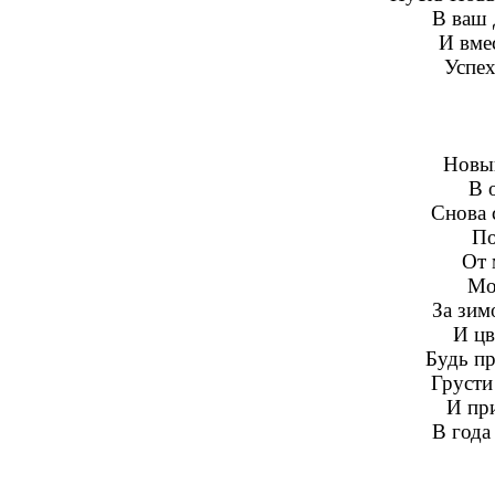
В ваш 
И вме
Успех
Новый
В 
Снова 
По
От 
Мо
За зимо
И цв
Будь пр
Грусти 
И пр
В года