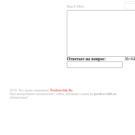
Ваш E-Mail:
Ответьте на вопрос:
36+64
2019. Все права защищены.
Pozdravchik.Ru
При копировании материалов с сайта, активная ссылка на
pozdravchik.ru
обязательна!