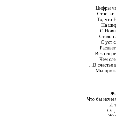
Цифры чт
Стрелки 
То, что 
На шир
С Новы
Стало н
С уст с
Расцве
Век очер
Чем сле
...В счастье 
Мы прожи
Же
Что бы исчезл
И 
От 