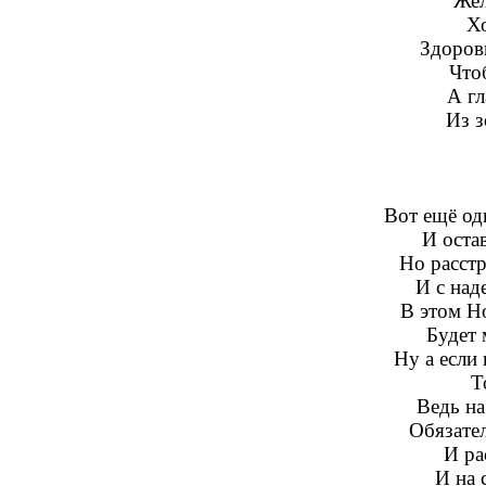
Жел
Х
Здоров
Что
А гл
Из з
Вот ещё од
И оста
Но расст
И с над
В этом Но
Будет 
Ну а если
Т
Ведь на
Обязател
И ра
И на 