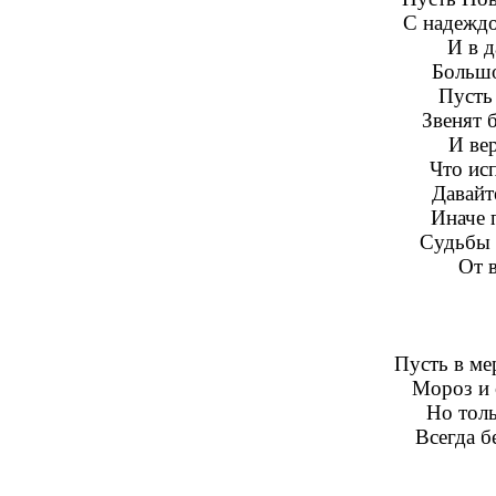
С надеждо
И в д
Большо
Пусть 
Звенят 
И ве
Что исп
Давайт
Иначе 
Судьбы 
От 
Пусть в ме
Мороз и с
Но толь
Всегда б