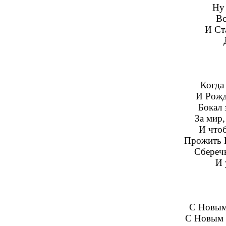
Ну 
Вс
И Ст
Когда
И Рожд
Бокал 
За мир,
И чтоб
Прожить В
Сбереч
И 
С Новым 
С Новым 