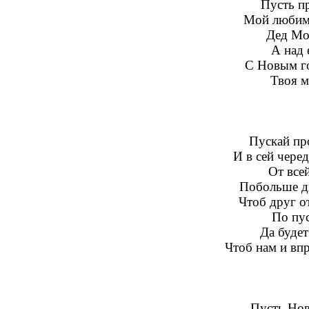
Пусть пр
Мой любимы
Дед Мо
А над 
С Новым го
Твоя м
Пускай пр
И в сей чере
От все
Побольше дн
Чтоб друг от
По пус
Да будет 
Чтоб нам и впр
Пусть Нов