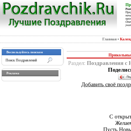
Пр
Poz
Пре
нач
праз
Отеч
учит
Главная
•
Кален
Воспользуйтесь поиском
Прикольные
Раздел:
Поздравления с
Поделис
Реклама
По
Добавить своё поздра
С откры
Желаем
Пусть Новы