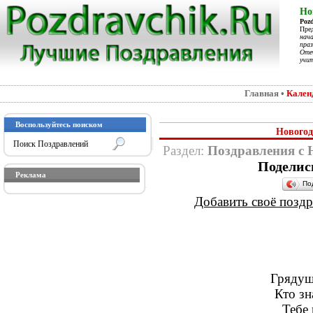
Но
Poz
Пре
нач
праз
Отеч
учит
Главная
•
Кален
Воспользуйтесь поиском
Новогод
Раздел:
Поздравления с
Поделис
Реклама
По
Добавить своё поздра
Грядущ
Кто зн
Тебе