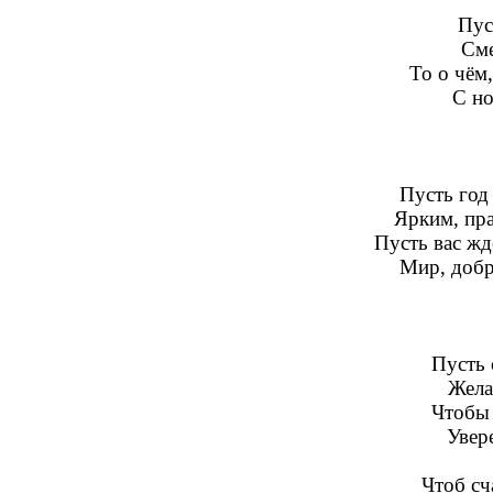
Пус
Сме
То о чём
С но
Пусть год
Ярким, пр
Пусть вас жде
Мир, добро
Пусть 
Жела
Чтобы 
Увер
Чтоб сч