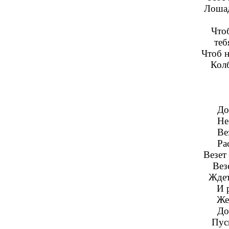
Лошад
Что
теб
Чтоб н
Колб
До
Не
Ве
Ра
Везет
Вез
Ждет
И р
Же
До
Пуск