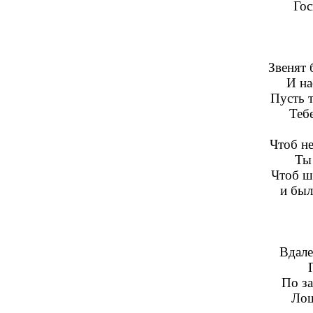
Гос
Звенят 
И на
Пусть т
Тебе
Чтоб не
Ты 
Чтоб ш
и был
Вдале
По з
Лош