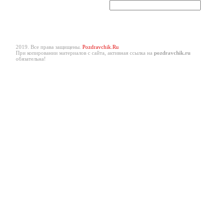
2019. Все права защищены.
Pozdravchik.Ru
При копировании материалов с сайта, активная ссылка на
pozdravchik.ru
обязательна!