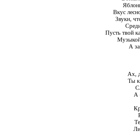
Яблони
Вкус лесн
Звуки, ч
Среди
Пусть твой к
Музыкой!
А за
Ах, 
Ты к
С
А 
Кр
Те
Ли