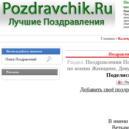
По
им
Poz
Пре
нач
праз
Отеч
учит
Главная
•
Кален
Воспользуйтесь поиском
Поздравле
Раздел:
Поздравления П
по имени Женщине, Дев
Реклама
Поделис
По
Добавить своё поздра
В имени
Веткам