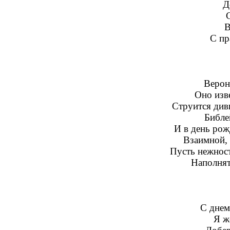
Д
В
С пр
Верон
Оно изв
Струится див
Библе
И в день рож
Взаимной, 
Пусть нежност
Наполнят
С днем
Я ж