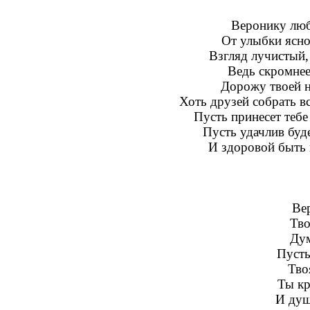
Веронику люб
От улыбки ясной
Взгляд лучистый,
Ведь скромнее
Дорожу твоей н
Хоть друзей собрать вс
Пусть принесет тебе
Пусть удачлив буде
И здоровой быть в
Ве
Тво
Дум
Пусть
Тво
Ты кр
И душ