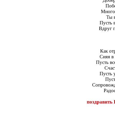
Добер
Побе
Много 
Ты в
Пусть в
Вдруг п
Как от
Сияя в
Пусть вс
Счас
Пусть у
Пуст
Сопровожд
Радос
поздравить 