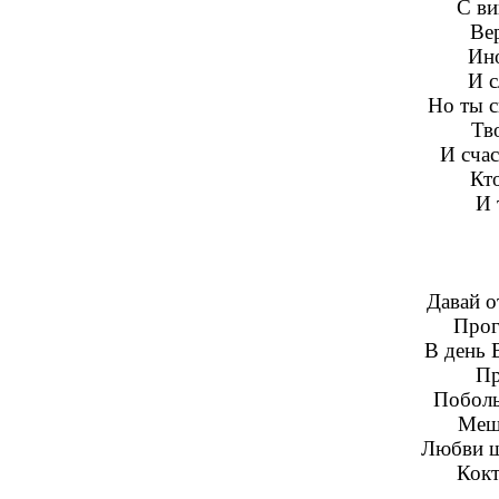
С ви
Ве
Ино
И с
Но ты 
Тво
И сча
Кто
И 
Давай о
Прог
В день 
Пр
Поболь
Мешо
Любви щ
Кокт