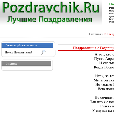
По
Poz
Пре
нач
праз
Отеч
учит
Главная
•
Кален
Воспользуйтесь поиском
Поздравления с Годовщин
А тот, кто 
Пусть Авра
И скольк
Реклама
Когда Госп
Итак, за те
Мы этой ска
Но только 
Всю полн
Не сочинит
Так что же по
Гулять 
У внуков на