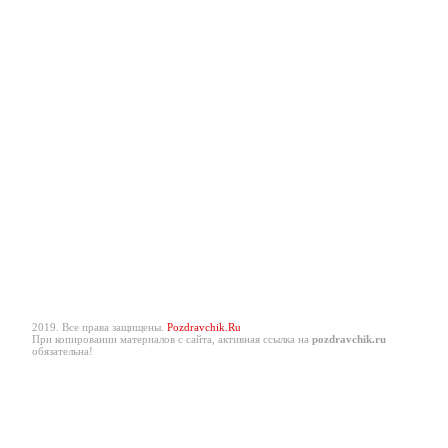
2019. Все права защищены.
Pozdravchik.Ru
При копировании материалов с сайта, активная ссылка на
pozdravchik.ru
обязательна!