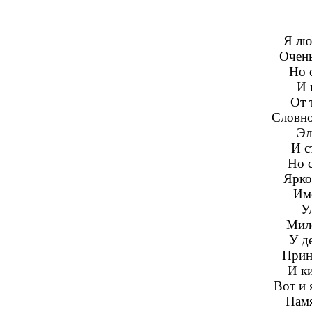
Я лю
Очень
Но 
И 
От 
Словно
Эл
И с
Но с
Ярко
Име
У
Мил
У д
Прин
И ки
Вот и 
Памя