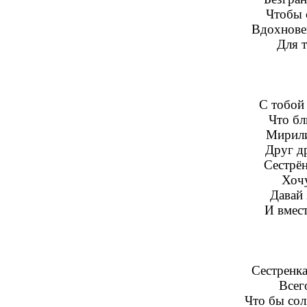
Чтобы с
Вдохнове
Для т
С тобой 
Что бл
Мирили
Друг д
Сестрён
Хочу
Давай 
И вмес
Сестренка
Всег
Что бы со