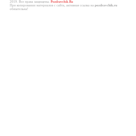
2019. Все права защищены.
Pozdravchik.Ru
При копировании материалов с сайта, активная ссылка на
pozdravchik.ru
обязательна!