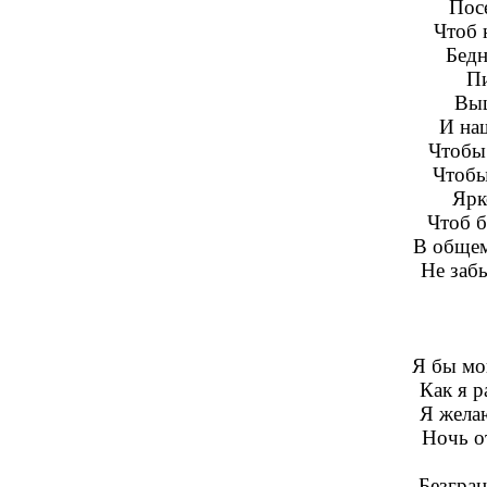
Пос
Чтоб 
Бедн
Пи
Выш
И наш
Чтобы 
Чтобы
Ярк
Чтоб б
В общем,
Не забы
Я бы мо
Как я р
Я жела
Ночь от
Безгра