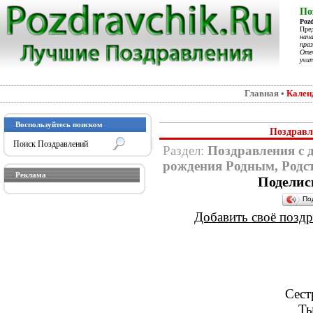
По
Poz
Пре
нач
праз
Отеч
учит
Главная
•
Кален
Воспользуйтесь поиском
Поздравл
Раздел:
Поздравления с 
рождения Родным, Родс
Реклама
Поделис
По
Добавить своё поздра
Сест
Ты