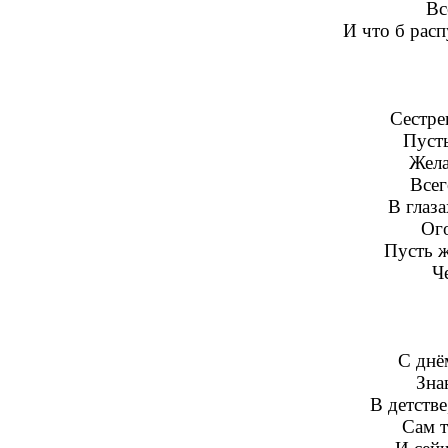
Вс
И что б расп
Сестре
Пусть
Жела
Всег
В глаза
Ог
Пусть ж
Ч
С днё
Зна
В детстве
Сам т