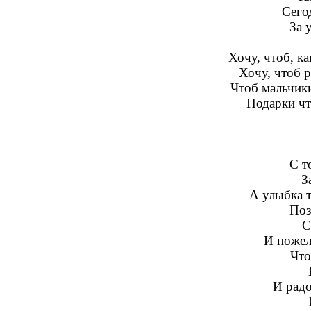
Сего
За 
Хочу, чтоб, ка
Хочу, чтоб 
Чтоб мальчики
Подарки чт
С т
З
А улыбка 
Поз
С
И пожела
Что
И радо