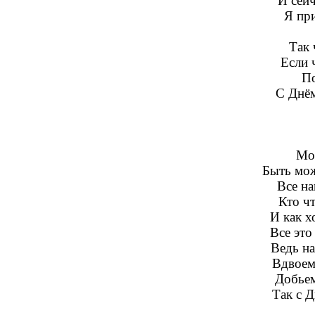
И сейч
Я пр
Так 
Если 
По
С Днём
Мо
Быть мож
Все на
Кто чт
И как х
Все эт
Ведь на
Вдвоем 
Добьем
Так с Д