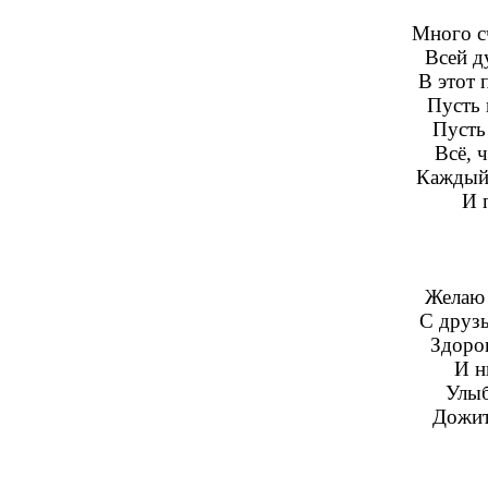
Много с
Всей д
В этот 
Пусть 
Пусть 
Всё, 
Каждый 
И 
Желаю 
С друзь
Здоров
И н
Улыб
Дожить