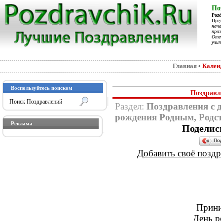
По
Poz
Пре
нач
праз
Отеч
учит
Главная
•
Кален
Воспользуйтесь поиском
Поздравл
Раздел:
Поздравления с 
рождения Родным, Родс
Реклама
Поделис
По
Добавить своё поздра
Прини
День р