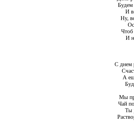
Будем
И в
Ну, в
Ос
Чтоб 
И н
С днем 
Счас
А ещ
Буд
Мы пр
Чай п
Ты 
Раство