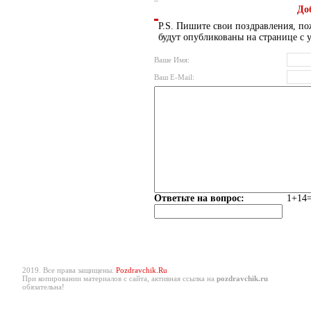
До
P.S. Пишите свои поздравления, по
будут опубликованы на странице с 
Ваше Имя:
Ваш E-Mail:
Ответьте на вопрос:
1+14=
2019. Все права защищены.
Pozdravchik.Ru
При копировании материалов с сайта, активная ссылка на
pozdravchik.ru
обязательна!