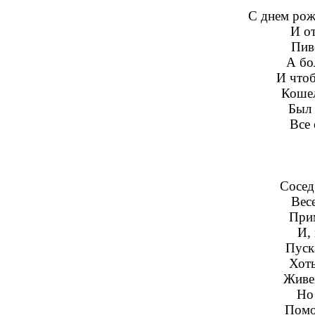
С днем рож
И о
Пиво
А бо
И чтоб
Кошел
Был 
Все 
Сосед
Вес
Прим
И, 
Пуск
Хот
Живем
Но
Помо