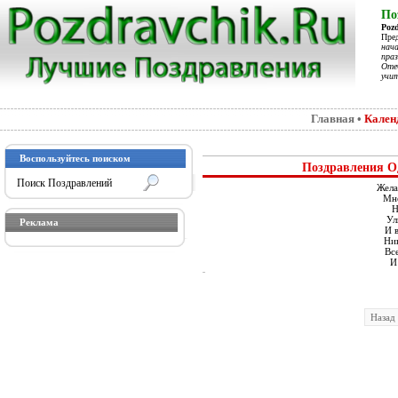
По
Poz
Пре
нач
праз
Отеч
учит
Главная
•
Кален
Воспользуйтесь поиском
Поздравления О
Жела
Мно
Н
Ул
Реклама
И в
Ник
Все
И
Назад