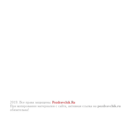
2019. Все права защищены.
Pozdravchik.Ru
При копировании материалов с сайта, активная ссылка на
pozdravchik.ru
обязательна!