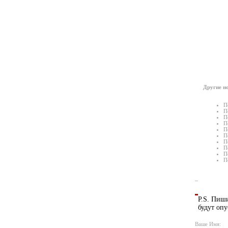
Другие но
П
П
П
П
П
П
П
П
П
П
P.S. Пиши
будут опу
Ваше Имя: