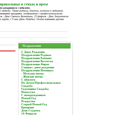
прикольные в стихах и прозе
нем рождения и с юбилеем
.
й свадьбы
. Также
родным, близким, коллегам и любимому
вниманием праздники:
поздравления с профессиональными
я - День Святого Валентина, 23 февраля - День Защитников
и труда, с 9 мая (День Победы).
Особое внимание уделено
Поздравления
C Днем Рождения
Поздравления Родным
Поздравления Близким
Поздравления Коллегам
Поздравления Фирме
Стишки с днем рождения
Поздравления Именные:
- Мужские имена
- Женские имена
С юбилеем
По Датам/Профессиональные
Свадьба
Годовщина Свадьбы
Новоселье
С новорожденным
Новый Год
Рождество
Старый Новый Год
Крещение
День Студента
14 Февраля