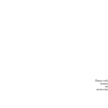
Перед тобо
гражда
на
целеустре