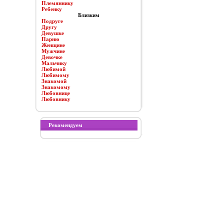
Племяннику
Ребенку
Близким
Подруге
Другу
Девушке
Парню
Женщине
Мужчине
Девочке
Мальчику
Любимой
Любимому
Знакомой
Знакомому
Любовнице
Любовнику
Рекомендуем