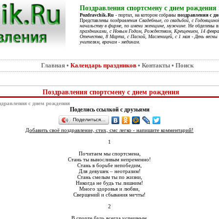
Поздравления спортсмену с днем рождения 
Pozdravchik.Ru
- портал, на котором собраны
поздравления с д
Представлены
поздравления Свадебные, со свадьбой, с Годовщино
начальству в фирме, по имени женщине, мужчине
. Не обделены 
праздниками, с Новым Годом, Рождеством, Крещением, 14 феврал
Отечества, 8 Марта, с Пасхой, Масленицей, с 1 мая - День весны 
учителям, врачам - медикам
.
Главная
•
Календарь праздников
•
Контакты
•
Поиск
Поздравления спортсмену с днем рождения
дравления с днем рождения
Поделись ссылкой с друзьями
Поделиться…
Добавить своё поздравление, стих, смс легко - напишите комментарий!
1
Почитаем мы спортсмена,
Стань ты выносливым непременно!
Стань в борьбе непобедим,
Для девушек – неотразим!
Стань смелым ты по жизни,
Никогда не будь ты лишним!
Много здоровья и любви,
Сверщений и сбывания мечты!
2
В спорте будь всегда успешным,