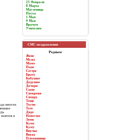
23 Февраля
8 Марта
Масленица
Пасха
1 Мая
9 Мая
Врачам
Учителям
СМС поздравления
Родным
Жене
Мужу
Маме
Папе
Сестре
Брату
Бабушке
Дедушке
Дочери
Сыну
Свекрови
Свекру
Теще
ежда многих
Тестю
ленькое
Тете
удь
Дяде
 взлетов и
Невестке
Зятю
Куме
Куму
Внучке
Внуку
Племяннице