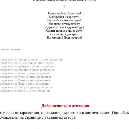
8
Просыпайся обыватель!
Выбирайся из кровати!
Занимайся физкультурой,
Укрепляй мускулатуру.
В здравом теле - здравый дух!
Хватит пить и есть за двух.
Все считаю я до трех...
На зарядку! Будь здоров!
вости по теме:
оздравление программисту с днем рождения
оздравления с днем рождения солдату
оздравления тренеру с днем рождения
оздравления ученику с днем рождения
оздравления Жене с днем рождения
оздравления Мужу с днем рождения
оздравления Маме с днем рождения
оздравления Папе с днем рождения
оздравления Сестре с днем рождения
оздравления Брату с днем рождения
Добавление комментария
те свои поздравления, пожелания, смс, стихи в комментариях. Они обяз
бликованы на странице с указанием автора!