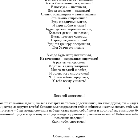
А в любви – немного грешным!
В поездках – пытливым,
Перед зеркалом – красивым!
Стань с товарищами – самым верным,
Это важно непременно!
Будь с родичами мягче,
И дари добро и ласку!
Будь с детьми хорошим папой,
Коль нет детей – не плакай,
Пусть идет все чередом,
Народишь деток потом!
Будь ты тренеру послушным,
Для Удачи это нужно!
В моде будь экстравагантным,
На вечеринке – аккуратным опрятным!
А раз, ты –спортсмен,
Ждет тебя физкультпривет!
Много медалей и побед,
И оставь ты в спорте след!
Чтоб все тобой гордились,
У тебя всему учились!
3
Дорогой спортсмен!
й стоят важные задачи, на тебя смотрят не только родственники, но твои друзья, ты – над
н, которые веруют в тебя! Сегодня мы поздравляем тебя с юбилеем и хотим сказать тебе ма
путствие – будь всегда смелым в победе, ставь перед собой цели и достигай их с напором б
мленным! Будь всегда в тонусе и будь всегда здоровым и правильно питайся! Побольше тебе
поменьше падений!
Удачи тебе, спортсмен!
4
Объединяет праздник