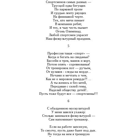
Спортсменов самых разных —
Трусцой едва бегущих
По парковой тропе
И грудью ленту рвущих
На финишной черте.
Тех, кто мячи пинает
В компании ребят,
И тех, в чью честь пылает
Огонь Олимпиад.
Любой спортсмен украсит
Наш физкультурный праздник.
5
Профессия такая «спорт» —
Когда и бегать на свиданья?
Бассейн и трек, манеж и корт,
Потом опять - соревнованья!
От тренировок пот — ручьем,
От кулаков - следы на морде...
Ночами и мечтать о чем,
Как не о мировом рекорде?! ...
А ты женись и без затей,
Передавая с силой гены,
Наделай обществу детей!..
Пусть тоже будут все — спортсмены!!!
6
С обалденною мускулатурой
У меня завелся ухажер:
Столько занимался физкультурой —
Сам напоминает тренажер.
Если на работе запсихую,
То смолчу, пусть даже бьют под дых.
Но тогда на нем я тренирую