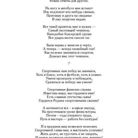
Резкие ответы для других.
На ногу в автобусе мне встанут
Иль подложит кто-нибудь свинью,
Приглашу я друга на свиданье
И ему пощечин надаю.
Вот такой приятель мне и нужен —
Самый настоящий чемпион,
Наподобие боксерской груши
Все удары молча сносит он.
Были нервы у меня ни к черту,
А теперь — всегда спокойный сон!
Как полезно заниматься спортом,
Доказал мне этот чемпион.
7
Спортивных нам побед не занимать,
Хоть в боксе, хоть в футболе, хоть в хоккее.
Умеем проиграть и побеждать,
Сразиться за победу мы умеем!
Спортивные фамилии страны
Известны миру, мы гордимся ими!
Есть славные отечества сыны!
Гордится Родина спортсменами своими!
А начинается все – в школе иногда,
На простеньком уроке физкультуры,
Потом – года упорного труда,
Путь в мастера — работа без халтуры!
И в праздник ваш позвольте пожелать
Спортивной славы вам, и выступать успешно!
Жить долго, не грустить и не хворать,
И новых подвигов спортивных вам, конечно!